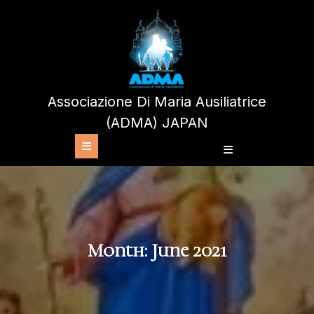
Skip
to
content
Associazione Di Maria Ausiliatrice
(ADMA) JAPAN
Open
Button
Month:
June 2021