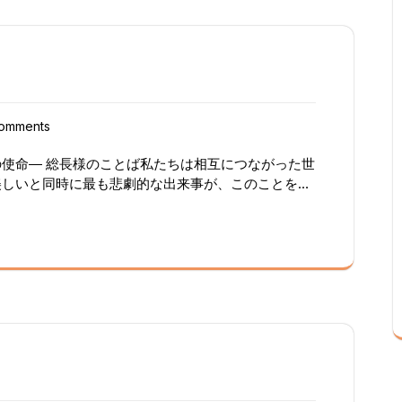
います。コロナ禍を超えた恵みの時を過ごして来まし
トロマイの集い 昨年に続き、ZOOM ADMAの集い
かれました。。 ADMAメンバーに限らず、毎日祈り
も加わり、100人を超える参加者で賑わいました。画
対面の出会いは大変な感激と感動の時した！ 黙想
した、イエスに必死で声を上げたバルトマイは、イエ
ントを捨ててイエスに従いました。黙想会の中では、
omments
に書き、用意されていたマントに捨てる作業がありま
ぎ取る作業は，中々大変な事でした。 次に、イエ
使命― 総長様のことば私たちは相互につながった世
サで奉納されますから、決心のいることでした。ミサ
美しいと同時に最も悲劇的な出来事が、このことを思
共に歩むためのサンダルを手元にいただき、自分の生
で、バタフライ効果の理論が実践されているのを目に
満足して終わらないためにも。 黙想会午後の部で
が常に地球の反対側に影響を及ぼし、時にはその影響
あかしがありました。パチンコ依存の苦しい、すさん
影響を与えるものです。ラウダート・シのダイナミッ
晴らしい奉仕生活に転回している姿が感動的に証言さ
は統合されたエコロジーの美しい道に沿って教会の旅
のシノダリティ的分かち合いはそれぞれの課題と向き
たちの存在のあらゆる領域に波及します。サレジオ家
の場へと歩むことになりました。 ZOOMの仲間は広
持つことができ、世界中の多くの経験がこれを証明し
DMAに入りたいとの問い合わせも多く寄せられてい
環境の創造、ケアのための環境感受性 人類の家族は
毎晩祈っている人達にも養成が準備されています。
植えるための盛んな土台になりつつあります。青少年
培い、ドンボスコのカリスマに生かされて行く事でし
スの活性化と調整を任されており、私たちは皆、関与
カトリック本庄教会時期：2023年3月 25日参加：
ません。宣教者の読書を精緻化し、それから私たちの
松、三島、鷺沼、東京、千葉、浦和、春日部、加須、
とは、統合されたエコロジーと被造物への配慮の観点