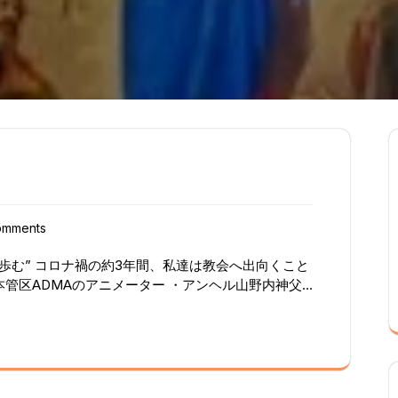
omments
歩む” コロナ禍の約3年間、私達は教会へ出向くこと
本管区ADMAのアニメーター ・アンヘル山野内神父
早く汲み取り、zoom ロザリオを立ち上げてくださ
け、毎日休むことなくロザリオの祈りは続けられてい
が、５言語：日本語、ポルトガル語、スペイン語、韓
して神父様より その日の聖書の読み解きがありま
ペルー、アルゼンチンなどからの参加もあり、Zoom