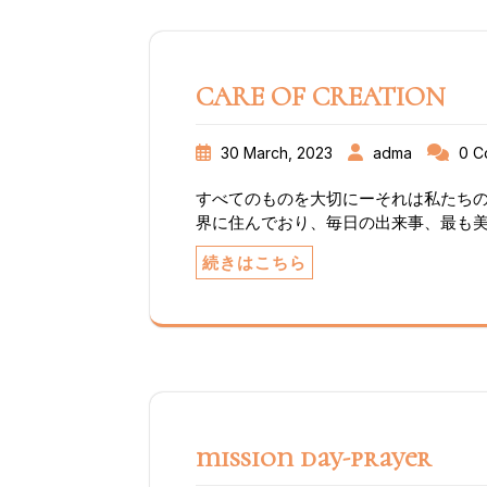
だからこその 豊かな祈りの場となって
た。 ZOOM ADMA 黙想会・・バル
がアンヘル神父様の本庄教会において開
を共にしているZOOMロザリオの仲間
CARE OF CREATION
面を通して集っている私達にとってこの
会は眼の見えないバルトマイの箇所で
スに癒され、それまで羽織っていたマ
30 March, 2023
adma
0 C
今私は何を捨てる必要があるのかを紙
した。幾重にも着込んでいる身には、は
すべてのものを大切にーそれは私たちの
スに差し出す者ものは？紙に書いてミ
界に住んでおり、毎日の出来事、最も
において派遣された私達は、イエスと
い出させてくれます。私たちの目の前
続きはこちら
活の場で履くことになりました。祈って
します。これは、ほんのわずかな行動
はブラジル国籍の人のバルティマイ的
が、善または悪のために広範囲に及ぶ
だ生活から今は教会委員長として、素
クな新鮮さに駆り立てられて、私たち
れました。そしてグループに分かれて
を続けたいと思っています。それは私
合い、新たな希望を持って、自分の生活
族もこの広いパノラマの中で発言権を
域に散らばっています。黙想会後にはA
ています。場所と関係として理解される
ます。ADMA会員にとどまらず、共に
ますます広がり、神の国の新しい種を
ADMAの霊性がより豊かな信仰生活を
司牧は、思いと心の転換のこのプロセ
mission day-prayer
ょう。 シノドス的回心のプロセス 場所：
していると感じ、参加しなければなり
（120名）ズームロザリオ（岐阜、浜
日常生活の中で福音の宣言を生きるこ