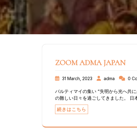
ZOOM ADMA JAPAN
31 March, 2023
adma
0 C
バルティマイの集い “失明から光へ共に
の難しい日々を過ごしてきました。 日
様は、飢え乾いている信者の心情を いち
続きはこちら
いました。 人々の叫びである意向を受
ます。 毎回６～70人の多国籍の人達
国語、英語で ロザリオを唱えます。そ
す。 時には、フランス・クロアチア、