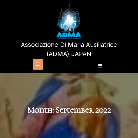
Skip
to
content
Associazione Di Maria Ausiliatrice
(ADMA) JAPAN
Open
Button
Month:
September 2022