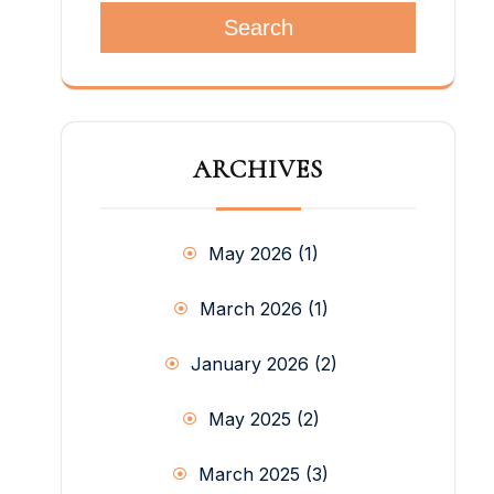
人々を巻き込むこと」です。 今日、私たち
Search
のラジオ局は、意義ある存在を確保するた
めに自らを刷新するという課題に直面して
います。ネット放送の圧倒的な普及などの
外的要因は、従来のメディアに大きな課題
を突きつけています。一方、私たちのラジ
ARCHIVES
オ局は常に経済的に脆弱であるため、設備
や人員の面で大幅な更新ができず、これも
存続の危機を招いています。いずれにせ
よ、私たちは元気であり続け、ドン・ボス
May 2026
(1)
コがボリビアの中に存在し続けることを望
んでいます。 SMD2022の提案は、ボリビ
March 2026
(1)
アにある7つのサレジオのラジオ局に、現
在のニーズとテクノロジーの進歩を満たす
機器を装備することによって発展につなが
January 2026
(2)
ります、と。番組が編集されるコンピュー
タの動作を保護するために電圧安定器が必
May 2025
(2)
要です。マイク、制御盤、音響パネルも、
地元の聴衆に質の高いサービスを提供する
March 2025
(3)
ために交換する必要があります。