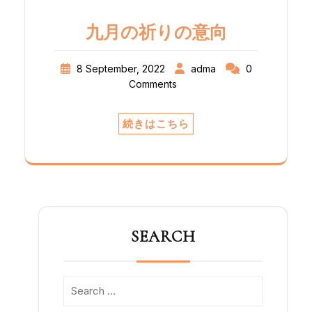
す。実際、これらの局は大都市の周辺から
電波を発信しており、純粋に社会的・司牧
九月の祈りの意向
的な性格を表しています。この地理的条件
により、オーディオ・ボスコは最も不利な
立場にある人々を国中につなぐために電波
8 September, 2022
adma
0
を提供し、声なき声を聞くことができるよ
Comments
うにマイクを提供することができるので
す。 アルテスボルのラジオ局は、ボリビア
続きはこちら
の遠隔地におけるコミュニケーションの必
要性と緊急性に応えて作られました。創立
者はサレジオ会員で、ドン・ボスコの模範
を心に刻み、孤立した人々が社会や教会の
一員であると感じることができるためで
す。実質的に何の調整もなく、保証された
資金もなく、これらのラジオは簡単な器具
SEARCH
を使って、サレジオ会の共同体の食堂や院
長のテーブルの上など、その場しのぎの場
所に設置されたのです。 今日、アルテスボ
ルの使命は「サレジオのスタイルで活動す
るラジオ機関のグループとなり、若者と社
会に宣教し、教育し、導き、情報を与え、