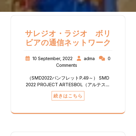
サレジオ・ラジオ ボリ
ビアの通信ネットワーク
10 September, 2022
adma
0
Comments
（SMD2022パンフレットP.49～） SMD
2022 PROJECT ARTESBOL（アルテスボ
ル）：サレジオ・ラジオ ボリビアの通信
続きはこちら
ネットワーク ボリビアでは、サレジオ会は
ARTESBOL（ボリビア・サレジオ教育ラジ
オ・テレビ局協会）と呼ばれるラジオ通信
ネットワークを持っています。この社会へ
の奉仕は、現在、私たちのミッションが優
先する地域に7つのセンターを置いていま