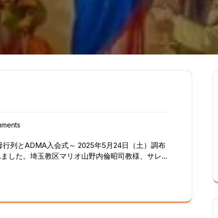
mments
列とADMA入会式～ 2025年5月24日（土）調布
れました。埼玉教区マリオ山野内倫昭司教様、サレジ
あまりの信徒が神学院のルルドから調布教会聖堂に向
任司祭のアンヘル神父様は「ここに私の家がある。こ
助者聖マリア大聖堂が建てられた時のいきさつを語
ドン・ボスコが、どうしてもマリア様のご保護を広げ
されたと、その経緯を話されました。さらにアンヘル