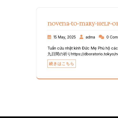
神父様は「マリア様を表に出しましょう
をくださる」と話されました。 行列
ADMA入会希望者の入会式が行われま
とってこの日は記念すべき新たな旅立
novena-to-mary-help-of
15 May, 2025
adma
0 Com
Tuần cửu nhật kính Đức Mẹ Phù
九日間の祈りhttps://dboratorio.tokyo/nov
i/https://dboratorio.tokyo/novena-to-m
続きはこちら
ii/https://dboratorio.tokyo/novena-to-
iii/https://dboratorio.tokyo/novena-to
iv/https://dboratorio.tokyo/novena-to-
v/https://dboratorio.tokyo/novena-to-
vi/https://dboratorio.tokyo/novena-to-
vii/https://dboratorio.tokyo/novena-to
iix/https://dboratorio.tokyo/noven
ご保護を願う祈り扶助者聖マリア、ご
力強い助けを示し、あらゆる危険、災
えください。信仰においてこの家族の