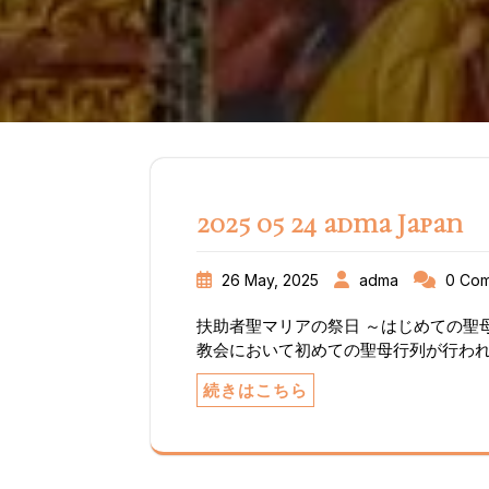
2025 05 24 adma Japan
26 May, 2025
adma
0 Co
扶助者聖マリアの祭日 ～はじめての聖母行
教会において初めての聖母行列が行わ
オ会管区長濱崎敦神父様を迎え100名
続きはこちら
かい行列を行いました。行列の中で主
こから私の光栄が出る」とトリノの扶
り、これはマリア様の家だと確信した
ていきたいとの望みからADMAを創立