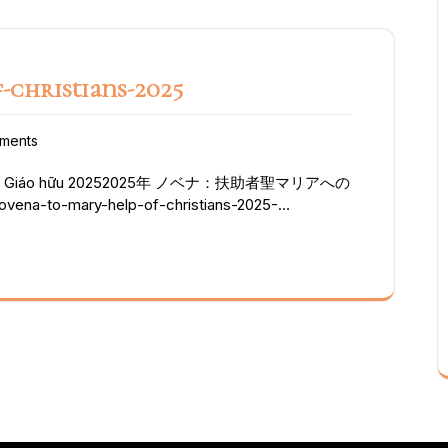
。1個のアベマリアでも心から祈ればマリア様は恵み
に引き続き調布教会聖堂でミサが行われ、4人の
した。東京、浜松、都筑の会員の多数参加しADMAに
ちの日となりました。
-christians-2025
ments
 hộ các Giáo hữu 20252025年 ノベナ：扶助者聖マリアへの
ena-to-mary-help-of-christians-2025-
ary-help-of-christians-2025-
mary-help-of-christians-2025-
-mary-help-of-christians-2025-
mary-help-of-christians-2025-
mary-help-of-christians-2025-
mary-help-of-christians-2025-
-mary-help-of-christians-2025-
a-to-mary-help-of-christians-2025-ix/ 扶助者聖マリアに
保護のもとにわたしたちは身をゆだねます。あなたの
いからこの家を守り、わたしたちに健康と平和をお与
心を一致させ、愛に生き、ゆるしを行う者としていつ