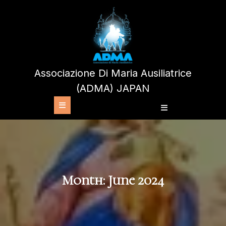
Skip
to
content
Associazione Di Maria Ausiliatrice
(ADMA) JAPAN
Open
Button
Month:
June 2024