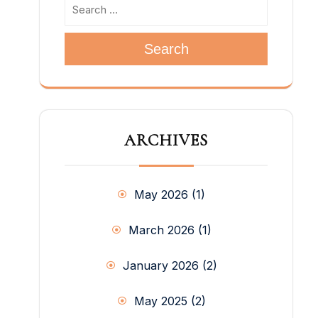
近くにいてほしいと言いました。彼は彼ら
に、これまで以上に愛していることを伝
え、団結し、互いに助け合い、支え合うよ
うに励ましました。 もう一つの重要なエピ
Search
ソードは、1855年6月23日の夜、ドン・ボ
スコがオラトリオの若者に微笑みながら言
った言葉です。「明日は洗礼者聖ヨハネの
祭日だ。皆さんに最も望んでいる贈り物を
したいと思う。だから、みんなカードを1枚
ARCHIVES
持って、そこに欲しいものを書いてくださ
い。」 カードを読むと、真面目な願い事も
奇妙な願い事もありました。ある少年は
「一年間食べられるヌガーを100キロくだ
May 2026
(1)
さい」と頼みました。村から来たばかりの
少年は「家に残してきた、かわいがってい
March 2026
(1)
た子犬の代わりに新しい子犬をください」
と頼みました。ジョヴァンニ・ローダは
January 2026
(2)
「ベルサグリエリのトランペットが欲し
い」と書き、ドメニコのメモには「聖人に
なるのを助けてください」（“Mi aiuti a
May 2025
(2)
farmi santo”）という5つの言葉が書かれて