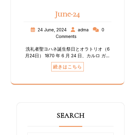
かれたものとなり新たな船出となりまし
た。 ミサ終了後、チマッティホールに席を
June-24
移し昼食。その後福音の分かち合い、その
他７月の集いに向けて都筑教会と浜松教会
との交流予定などの情報を共有し、感謝の
24 June, 2024
adma
0
内に解散となりました。
Comments
洗礼者聖ヨハネ誕生祭日とオラトリオ（6
月24日） 1870 年 6 月 24 日、カルロ ガス
ティーニとヴァルドッコ出身のドン ボスコ
続きはこちら
の元生徒数名が、ドン ボスコの霊名日であ
る洗礼者聖ヨハネの祝日を祝って感謝の意
を表すために彼を訪ねました。贈り物とし
て、彼らはコーヒー カップ (タジーヌ) の
セット、ドン・ボスコが彼らのためにして
くれたことすべてに対する感謝の印としま
した。この日、ドン ボスコの元生徒と友人
SEARCH
の会が誕生しました。この特別な日に、ド
ン ボスコはカルロ ガスティーニとその友
人たちに、サレジオ家族の一員として彼の