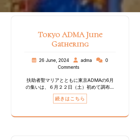
Tokyo ADMA June
Gathering
26 June, 2024
adma
0
Comments
扶助者聖マリアとともに東京ADMAの6月
の集いは、６月２２日（土）初めて調布教
会聖堂において行われました。集いの中心
続きはこちら
であるエウカリスチア（11:00～）です。
2024年度からサレジオ家族の担当となられ
た中田神父様と、調布教会の主任司祭アン
ヘル神父様の共同司式ミサで行われまし
た。 今回のミサはADMAの会員のみなら
ず、調布教会の信徒も参加できるように開