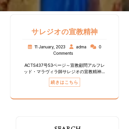
サレジオの宣教精神
11 January, 2023
adma
0
Comments
ACTS437号53ページ～宣教顧問アルフレ
ッド・マラヴィラ師サレジオの宣教精神サ
レジオ会員として、私たちはどこでも、若
続きはこちら
者の真の宣教師であり、若者は私たちの宣
教地です[16] 。私たちサレジオ会員は皆、
牧者の愛の中心としてのドン・ボスコの宣
教精神を生きており、それは「オラトリオ
の心」、熱意、意欲、異文化間・宗教間対
話の能力で現されます。それは、特に若者
の福音化への情熱であり、アルベルト・カ
ヴィリア師がサレジオのモットーと考えた