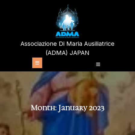
Skip
to
content
Associazione Di Maria Ausiliatrice
(ADMA) JAPAN
Open
Button
Month:
January 2023