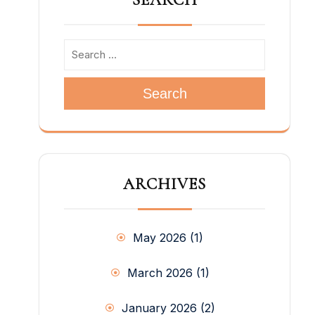
SEARCH
は “Ci vado io”（私はそこに行く）に表さ
れるように、必要があればどこへでも派遣
するという意志でです。つまり、“Da mihi
animas”に集約される宣教精神は、サレジ
オのカリスマそのものにそのルーツがある
ので、すべてのサレジオ会員に典型的なも
Search
のです。この宣教精神が、私たちにサレジ
オ奉献生活を「宣教の状態で永続的に」生
きさせるのです[17]。若い会員、養成者、
学習センターの先生のための夏の宣教体
験、また国際養成共同体での体験は、心の
ARCHIVES
開放、異文化・宗教間関係、そして究極的
にはサレジオ宣教精神を育みます[18]。 毎
月11日の宣教の祈り、毎年のサレジオ宣教
の日、その他の宣教的な活動の取り組み
May 2026
(1)
は、すべての共同体と管区で宣教精神を生
かすのに役立っています。すべてのサレジ
March 2026
(1)
オ共同体が、自分たちの管区に到着する新
しい宣教師を歓迎し、同行することができ
January 2026
(2)
るのも、この宣教師の精神によるもので