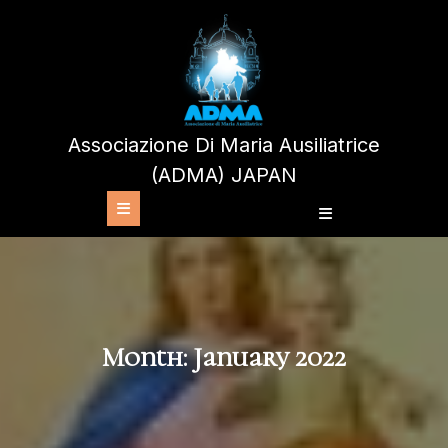
Skip
to
content
Associazione Di Maria Ausiliatrice
(ADMA) JAPAN
Open
Button
Month:
January 2022