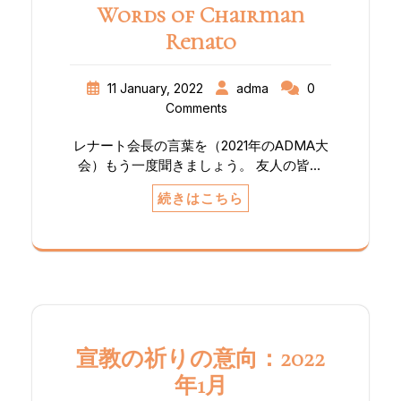
Words of Chairman
Renato
11 January, 2022
adma
0
Comments
レナート会長の言葉を（2021年のADMA大
会）もう一度聞きましょう。 友人の皆さ
ん、 はじめに、ごあいさつを申し上げ、こ
続きはこちら
の大会が、恵みと識別、また新たな始まり
の力強い時となることを願います！ 全世
界が大変な困難にある中、今日、ここで私
たちの約束とマリアへの愛を新たにでき、
主イエスを知り、主に従うためにマリアに
倣いたいという望みを新たにできること
は、信仰が山をも動かせるということのし
るしです。 私たちを招いてくださり、あり
宣教の祈りの意向：2022
がとうございます。皆さんが招いてくださ
年1月
ったことは、世界各地のさまざまなADMA