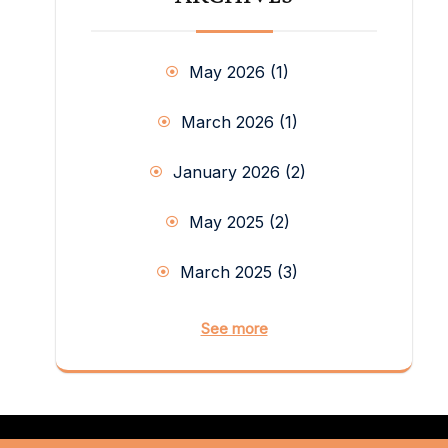
であるということです。 教会と信徒 第
二バチカン公会議後の教会の考察と教え、
ヨハネ・パウロ二世の使徒的勧告「信徒の
May 2026
(1)
召命と使命Christi Fideles Laici」などの重
要な文書は、教会における信徒の役割を深
く刷新しました。信徒の役割は、個人とし
March 2026
(1)
て参加するもの － なぜなら信徒の召命は
本物の召命であり、その召命を通して私た
January 2026
(2)
ちは、聖性へと至る完全な福音的体験をす
ることができます － またADMAのように
May 2025
(2)
集合的な形で参加するもの－ その目的は教
会の使命に責任をもってあずかり、キリス
トの福音を人類の希望、社会の刷新の源泉
March 2025
(3)
としてもたらすことです（信徒の召命と使
命29） －、その両方の形として理解されま
See more
す。 その意味で、教会性という規範と
「信徒の使命」が提案する信徒の会の生き
方と働きがもたらす実りを取り上げるの
は、興味深いことです。ADMAが提案され
ていることにいかに余すところなく応える
ものであるか、再発見するためです。教皇