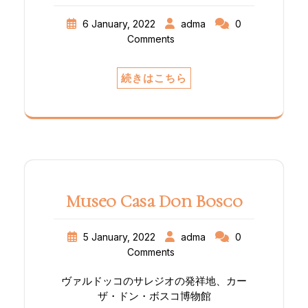
のグループの間に、家族以上の絆、より深
い一致と交わりをつくり上げたいという願
6 January, 2022
adma
0
いを表します。皆さんと一緒にここにいら
Comments
れることをとてもうれしく思い、皆さん一
人ひとりとお会いしたいと心から願いま
す。 この大会で、「世界／社会の中の
続きはこちら
ADMA、信徒の視点から」というテーマで
ささやかな話をするよう頼まれました。3
つの異なる視点について考えてみたいと思
います：１つめは、私たちの会の視点、ド
ン・ボスコの夢、意図、そして私たちの会
則について考えます。2つめは、教会の視
点、そして最後は、ADMAの一員としての
私の生活、私の体験を考える実践の視点で
Museo Casa Don Bosco
す。 ADMAと信徒 これは、ADMAの定
義に始まる、私たちに深くかかわるテーマ
5 January, 2022
adma
0
です。その定義によると、ADMAは「ド
Comments
ン・ボスコのカリスマにしたがった、聖性
の歩み、そして使徒職」です。3つの言葉
ヴァルドッコのサレジオの発祥地、カー
に光を当てたいと思います： 聖性：私たち
ザ・ドン・ボスコ博物館
は皆、聖性に呼ばれています。どの人も皆