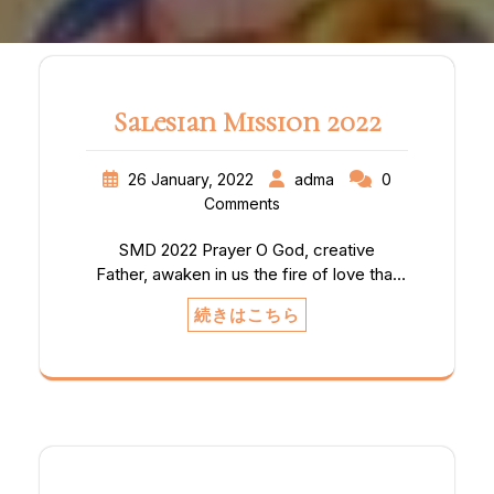
Salesian Mission 2022
26 January, 2022
adma
0
Comments
SMD 2022 Prayer O God, creative
Father, awaken in us the fire of love that
burns but is not consumed. May that fire
続きはこちら
be for each of us the universal call to
holiness that could be realised
everywhere. Remind us that everywhere
is a mission land and that in every person
there is already a