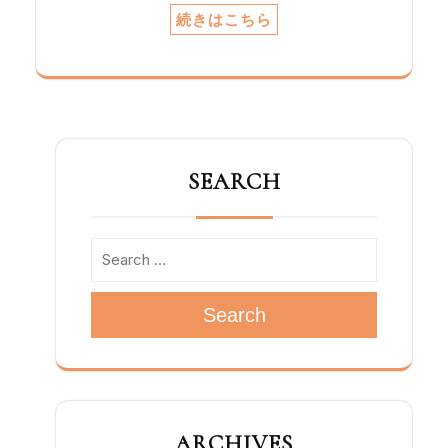
－特にここで、信徒 － が聖性に呼ばれて
続きはこちら
います。 旅：聖性は旅です。時に旅そのも
のは、私たちがたどる一歩、あるいは達成
する一つひとつの目標によって、より重要
なものになります。 会：私たちは、一緒に
聖人になります。 具体的に、ドン・ボス
コは人々の信仰を守るため、特に貧しい
人々のためにADMAを創設しました。多く
SEARCH
の労働階級の人々に、マリアの母なる存在
のもと、サレジオ会の霊性と使命に参加し
てもらうためでした。 ADMAは第一に信
徒の会です（会則第1条、第2条参照）。世
界の会員の大多数は信徒で、私たちが会員
として生きる約束（会則第4条参照）は、
Search
信徒のための生き方の約束であり、最後
に、使徒職、奉仕として私たちが行う活動
は、共同体の信徒たちのうちにその自然な
よりどころを見いだします。 すなわち、
信徒性と庶民的な次元は、私たちのカリス
マに深く刻まれた、会をつくり上げる側面
ARCHIVES