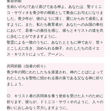
集会祈願
生命(いのち)であり喜びである神よ。あなたは、聖ドミニ
コ・サヴィオを青少年の模範として教会にお与えになりま
した。青少年が、彼のように清く、愛にかられて成長しま
すように。また、私たち教育者が、あなたへのみ国の奉仕
において、若者への責任を感じ、彼らとキリストの道を共
に歩むことができますように。
聖霊による一致のうちに、あなたとともに神であり、世々
とこしえに生き、治められる御子、わたしたちの主イエ
ス・キリストによって。アーメン。
共同祈願（信者の祈り）
青少年の間にわたしたちを派遣され、神のことばによって
わたしたちを聖性に招かれる善の泉である父なる神に祈り
ましょう。
◎ キリスト者の共同体を養う使命を受けた人々のために
祈ります。彼らが、ドミニコ・サヴィオのように、人々の
救いにおしみなく尽力しますように。