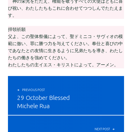
神の栄光をたたえ、権能を敬うすべての天使はともに喜
び祝い、わたしたちもこれに合わせてつつしんでたたえま
す。
拝領祈願
父よ、この聖体祭儀によって、聖ドミニコ・サヴィオの模
範に倣い、罪に勝つ力を与えてください。奉仕と喜びの中
であなたとの友情に生きるように兄弟たちを導き、わたし
たちの働きを強めてください。
わたしたちの主イエス・キリストによって。アーメン。
投稿ナビゲーション
PREVIOUS POST
29 October Blessed
Michele Rua
NEXT POST