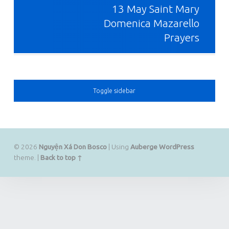
13 May Saint Mary
Domenica Mazarello
Prayers
SIDEBAR
Toggle sidebar
© 2026
Nguyện Xá Don Bosco
|
Using
Auberge
WordPress
theme.
|
Back to top ↑