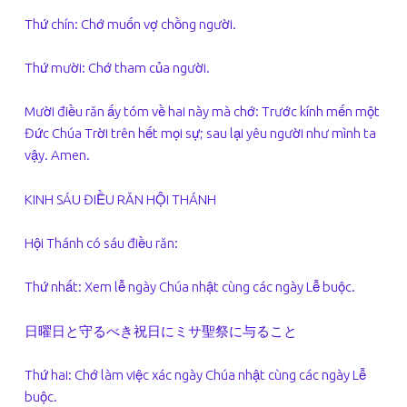
Thứ chín: Chớ muốn vợ chồng người.
Thứ mười: Chớ tham của người.
Mười điều răn ấy tóm về hai này mà chớ: Trước kính mến một
Đức Chúa Trời trên hết mọi sự; sau lại yêu người như mình ta
vậy. Amen.
KINH SÁU ĐIỀU RĂN HỘI THÁNH
Hội Thánh có sáu điều răn:
Thứ nhất: Xem lễ ngày Chúa nhật cùng các ngày Lễ buộc.
日曜日と守るべき祝日にミサ聖祭に与ること
Thứ hai: Chớ làm việc xác ngày Chúa nhật cùng các ngày Lễ
buộc.