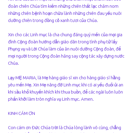
đoàn chiên Chúa tìm kiếm những chiên thất lạc chăm nom
những chiên bệnh hoạn chữa lành những chiên đau yếu nuôi
dưỡng chiên trong đồng cỏ xanh tươi của Chúa.
Xin cho các Linh mục là cha chung đáng quý mến của mọi gia
đình Cộng đoàn hướng dẫn giáo dân trong tình phụ tử lấy
Phụng vụ và Lời Chúa làm của ăn nuôi dưỡng Cộng đoàn, để
mọi người trong Cộng đoàn hăng say cộng tác xây dựng nước
Chúa.
Lạy MẸ MARIA, là Mẹ hàng giáo sĩ xin cho hàng giáo sĩ hằng
yêu mến Mẹ. Xin Mẹ nâng đỡ Linh mục khi có ai yếu đuối ủi an
khi sầu khổ khuyến khích khi thua buồn, để các ngài luôn luôn
phấn khởi làm tròn nghĩa vụ Linh mục. Amen.
KINH CÁM ƠN
Con cám ơn Đức Chúa trời là Chúa lòng lành vô cùng, chẳng