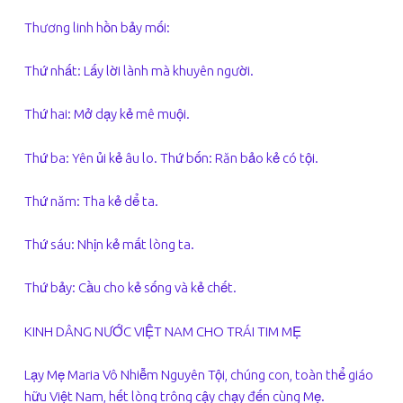
Thương linh hồn bảy mối:
Thứ nhất: Lấy lời lành mà khuyên người.
Thứ hai: Mở dạy kẻ mê muội.
Thứ ba: Yên ủi kẻ âu lo. Thứ bốn: Răn bảo kẻ có tội.
Thứ năm: Tha kẻ dể ta.
Thứ sáu: Nhịn kẻ mất lòng ta.
Thứ bảy: Cầu cho kẻ sống và kẻ chết.
KINH DÂNG NƯỚC VIỆT NAM CHO TRÁI TIM MẸ
Lạy Mẹ Maria Vô Nhiễm Nguyên Tội, chúng con, toàn thể giáo
hữu Việt Nam, hết lòng trông cậy chạy đến cùng Mẹ.