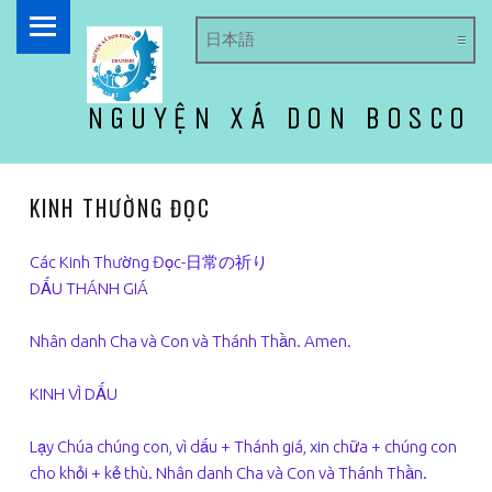
PRIMARY MENU
NGUYỆN XÁ DON BOSCO
ドン・ボスコ オラトリオ
KINH THƯỜNG ĐỌC
Các Kinh Thường Đọc-日常の祈り
DẤU THÁNH GIÁ
Nhân danh Cha và Con và Thánh Thần. Amen.
KINH VÌ DẤU
Lạy Chúa chúng con, vì dấu + Thánh giá, xin chữa + chúng con
cho khỏi + kẻ thù. Nhân danh Cha và Con và Thánh Thần.