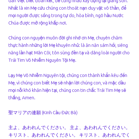
dân Việt biết đoàn kết, để cùng nhau xây dựng lại giang sơn.
Nhất là xin Mẹ cứu chúng con thoát nạn duy vật vô thần, để
mọi người được sống trong tự do, hòa bình, ngõ hầu Nước
Chúa được mở rộng khắp nơi.
Chúng con nguyện muôn đời ghi nhớ ơn Mẹ, chuyên chăm
thực hành những lời Mẹ khuyên nhủ: là ăn năn sám hối, siêng
năng lần hạt Mân Côi, tôn sùng đền tạ và dâng loài người cho
Trái Tim Vô Nhiễm Nguyên Tội Mẹ.
Lạy Mẹ Vô Nhiễm Nguyên tội, chúng con thành khẩn kêu đến
Mẹ, vì chúng con biết Mẹ sẽ nhận lời chúng con, và mặc dầu
mọi nỗi khó khăn hiện tại, chúng con tin chắc Trái Tim Mẹ sẽ
thắng, Amen.
聖マリアの連願 (Kinh Cầu Đức Bà)
主よ、あわれんでください。 主よ、あわれんでください。
キリスト、あわれんでください。 キリスト、あわれんでく