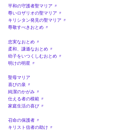
平和の守護者聖マリア 〃
尊いロザリオの聖マリア 〃
キリシタン発見の聖マリア 〃
尊敬すべきおとめ 〃
忠実なおとめ 〃
柔和、謙遜なおとめ 〃
幼子をいつくしむおとめ 〃
明けの明星 〃
聖母マリア
喜びの泉 〃
純潔のかがみ 〃
仕える者の模範 〃
家庭生活の喜び 〃
召命の保護者 〃
キリスト信者の助け 〃