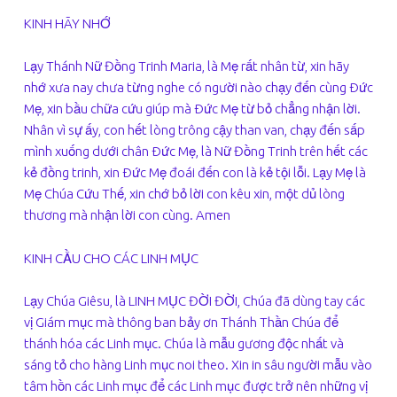
KINH HÃY NHỚ
Lạy Thánh Nữ Đồng Trinh Maria, là Mẹ rất nhân từ, xin hãy
nhớ xưa nay chưa từng nghe có người nào chạy đến cùng Ðức
Mẹ, xin bầu chữa cứu giúp mà Ðức Mẹ từ bỏ chẳng nhận lời.
Nhân vì sự ấy, con hết lòng trông cậy than van, chạy đến sấp
mình xuống dưới chân Ðức Mẹ, là Nữ Đồng Trinh trên hết các
kẻ đồng trinh, xin Ðức Mẹ đoái đến con là kẻ tội lỗi. Lạy Mẹ là
Mẹ Chúa Cứu Thế, xin chớ bỏ lời con kêu xin, một dủ lòng
thương mà nhận lời con cùng. Amen
KINH CẦU CHO CÁC LINH MỤC
Lạy Chúa Giêsu, là LINH MỤC ĐỜI ĐỜI, Chúa đã dùng tay các
vị Giám mục mà thông ban bảy ơn Thánh Thần Chúa để
thánh hóa các Linh mục. Chúa là mẫu gương độc nhất và
sáng tỏ cho hàng Linh mục noi theo. Xin in sâu người mẫu vào
tâm hồn các Linh mục để các Linh mục được trở nên những vị