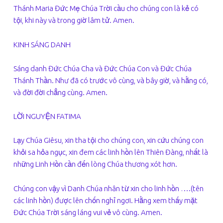
Thánh Maria Đức Mẹ Chúa Trời cầu cho chúng con là kẻ có
tội, khi này và trong giờ lâm tử. Amen.
KINH SÁNG DANH
Sáng danh Đức Chúa Cha và Đức Chúa Con và Đức Chúa
Thánh Thần. Như đã có trước vô cùng, và bây giờ, và hằng có,
và đời đời chẳng cùng. Amen.
LỜI NGUYỆN FATIMA
Lạy Chúa Giêsu, xin tha tội cho chúng con, xin cứu chúng con
khỏi sa hỏa ngục, xin đem các linh hồn lên Thiên Đàng, nhất là
những Linh Hồn cần đến lòng Chúa thương xót hơn.
Chúng con vậy vì Danh Chúa nhân từ xin cho linh hồn ….(tên
các linh hồn) được lên chốn nghỉ ngơi. Hằng xem thấy mặt
Đức Chúa Trời sáng láng vui vẻ vô cùng. Amen.