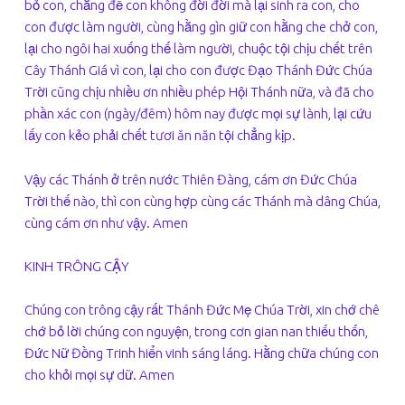
bỏ con, chẳng để con không đời đời mà lại sinh ra con, cho
con được làm người, cùng hằng gìn giữ con hằng che chở con,
lại cho ngôi hai xuống thế làm người, chuộc tội chịu chết trên
Cây Thánh Giá vì con, lại cho con được Đạo Thánh Đức Chúa
Trời cũng chịu nhiều ơn nhiều phép Hội Thánh nữa, và đã cho
phần xác con (ngày/đêm) hôm nay được mọi sự lành, lại cứu
lấy con kẻo phải chết tươi ăn năn tội chẳng kịp.
Vậy các Thánh ở trên nước Thiên Đàng, cám ơn Đức Chúa
Trời thế nào, thì con cùng hợp cùng các Thánh mà dâng Chúa,
cùng cám ơn như vậy. Amen
KINH TRÔNG CẬY
Chúng con trông cậy rất Thánh Đức Mẹ Chúa Trời, xin chớ chê
chớ bỏ lời chúng con nguyện, trong cơn gian nan thiếu thốn,
Đức Nữ Đồng Trinh hiển vinh sáng láng. Hằng chữa chúng con
cho khỏi mọi sự dữ. Amen