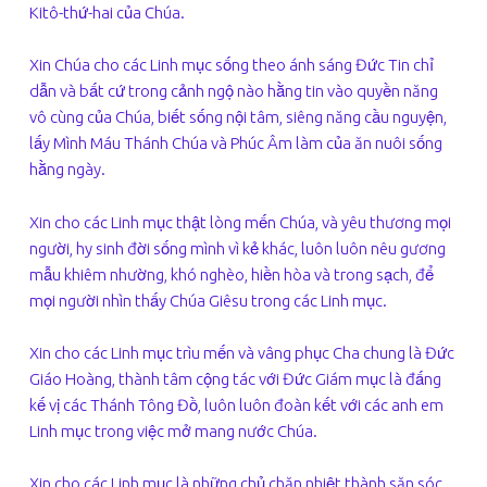
Kitô-thứ-hai của Chúa.
Xin Chúa cho các Linh mục sống theo ánh sáng Đức Tin chỉ
dẫn và bất cứ trong cảnh ngộ nào hằng tin vào quyền năng
vô cùng của Chúa, biết sống nội tâm, siêng năng cầu nguyện,
lấy Mình Máu Thánh Chúa và Phúc Âm làm của ăn nuôi sống
hằng ngày.
Xin cho các Linh mục thật lòng mến Chúa, và yêu thương mọi
người, hy sinh đời sống mình vì kẻ khác, luôn luôn nêu gương
mẫu khiêm nhường, khó nghèo, hiền hòa và trong sạch, để
mọi người nhìn thấy Chúa Giêsu trong các Linh mục.
Xin cho các Linh mục trìu mến và vâng phục Cha chung là Đức
Giáo Hoàng, thành tâm cộng tác với Đức Giám mục là đấng
kế vị các Thánh Tông Đồ, luôn luôn đoàn kết với các anh em
Linh mục trong việc mở mang nước Chúa.
Xin cho các Linh mục là những chủ chăn nhiệt thành săn sóc