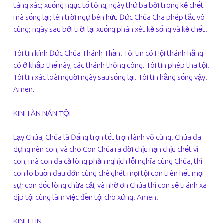
táng xác; xuống ngục tổ tông, ngày thứ ba bởi trong kẻ chết
mà sống lại; lên trời ngự bên hữu Đức Chúa Cha phép tắc vô
cùng; ngày sau bởi trời lại xuống phán xét kẻ sống và kẻ chết.
Tôi tin kính Đức Chúa Thánh Thần. Tôi tin có Hội thánh hằng
có ở khắp thế này, các thánh thông công. Tôi tin phép tha tội.
Tôi tin xác loài người ngày sau sống lại. Tôi tin hằng sống vậy.
Amen.
KINH ĂN NĂN TỘI
Lạy Chúa, Chúa là Đấng trọn tốt trọn lành vô cùng. Chúa đã
dựng nên con, và cho Con Chúa ra đời chịu nạn chịu chết vì
con, mà con đã cả lòng phản nghịch lỗi nghĩa cùng Chúa, thì
con lo buồn đau đớn cùng chê ghét mọi tội con trên hết mọi
sự; con dốc lòng chừa cải, và nhờ ơn Chúa thì con sẽ tránh xa
dịp tội cùng làm việc đền tội cho xứng. Amen.
KINH TIN