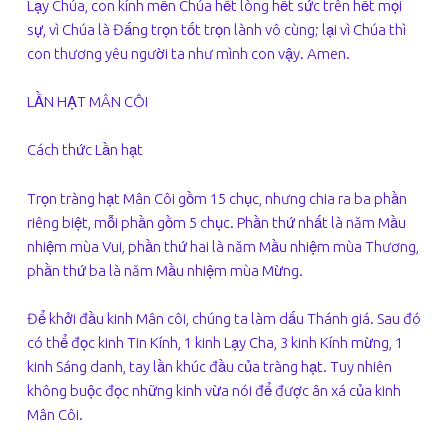
Lạy Chúa, con kính mến Chúa hết lòng hết sức trên hết mọi
sự, vì Chúa là Đấng trọn tốt trọn lành vô cùng; lại vì Chúa thì
con thương yêu người ta như mình con vậy. Amen.
LẦN HẠT MÂN CÔI
Cách thức Lần hạt
Trọn tràng hạt Mân Côi gồm 15 chục, nhưng chia ra ba phần
riêng biệt, mỗi phần gồm 5 chục. Phần thứ nhất là năm Mầu
nhiệm mùa Vui, phần thứ hai là năm Mầu nhiệm mùa Thương,
phần thứ ba là năm Mầu nhiệm mùa Mừng.
Để khởi đầu kinh Mân côi, chúng ta làm dấu Thánh giá. Sau đó
có thể đọc kinh Tin Kính, 1 kinh Lạy Cha, 3 kinh Kính mừng, 1
kinh Sáng danh, tay lần khúc đầu của tràng hạt. Tuy nhiên
không buộc đọc những kinh vừa nói để được ân xá của kinh
Mân Côi.