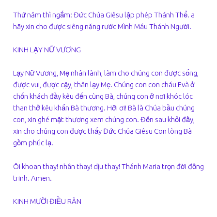
Thứ năm thì ngắm: Đức Chúa Giêsu lập phép Thánh Thể. a
hãy xin cho được siêng năng rước Mình Máu Thánh Người.
KINH LẠY NỮ VƯƠNG
Lạy Nữ Vương, Mẹ nhân lành, làm cho chúng con được sống,
được vui, được cậy, thân lạy Mẹ. Chúng con con cháu Evà ở
chốn khách đầy kêu đến cùng Bà, chúng con ở nơi khóc lóc
than thở kêu khấn Bà thương. Hỡi ơi! Bà là Chúa bầu chúng
con, xin ghé mặt thương xem chúng con. Đến sau khỏi đầy,
xin cho chúng con được thấy Đức Chúa Giêsu Con lòng Bà
gồm phúc lạ.
Ôi khoan thay! nhân thay! dịu thay! Thánh Maria trọn đời đồng
trinh. Amen.
KINH MƯỜI ĐIỀU RĂN