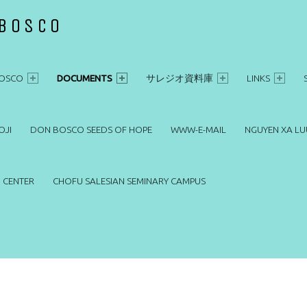
 BOSCO
OSCO
DOCUMENTS
サレジオ資料庫
LINKS
OJI
DON BOSCO SEEDS OF HOPE
WWW-E-MAIL
NGUYEN XA LU
 CENTER
CHOFU SALESIAN SEMINARY CAMPUS