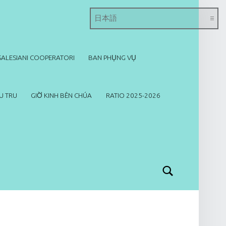
SALESIANI COOPERATORI
BAN PHỤNG VỤ
U TRU
GIỜ KINH BÊN CHÚA
RATIO 2025-2026
Search