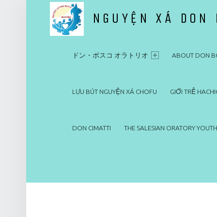
NGUYỆN XÁ DON
PRIMARY MENU
ドン・ボスコ オラトリオ
ドン・ボスコ オラトリオ
ABOUT DON B
LƯU BÚT NGUYỆN XÁ CHOFU
GIỚI TRẺ HACHI
DON CIMATTI
THE SALESIAN ORATORY YOUTH