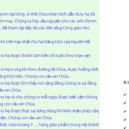
hị em dự tòng, vì nhờ Chúa nhân lành dẫn đưa, họ đã
ôm nay. Chúng ta hãy cầu nguyện cho các anh chị em
, để tham dự đầy đủ vào đời sống Công giáo như
rên trời mạc khải cho họ Đấng Kitô của Người mỗi
cho họ được thành tâm bền chí tuân theo trọn vẹn
cho họ trong khi theo đường lối Chúa, được hưởng nhờ
ồng Kitô hữu. Chúng con cầu xin Chúa.
最
cho họ được tìm thấy nơi cộng đồng chúng ta sự đồng
ầu xin Chúa.
cho họ và cho chúng ta mỗi ngày được biết cảm thông
g con cầu xin Chúa.
cho họ được thực sự xứng đáng khi lãnh nhận phép rửa,
Thần. Chúng con cầu xin Chúa.
o Đức Giáo hoàng T…, hàng giáo phẩm trong Hội thánh