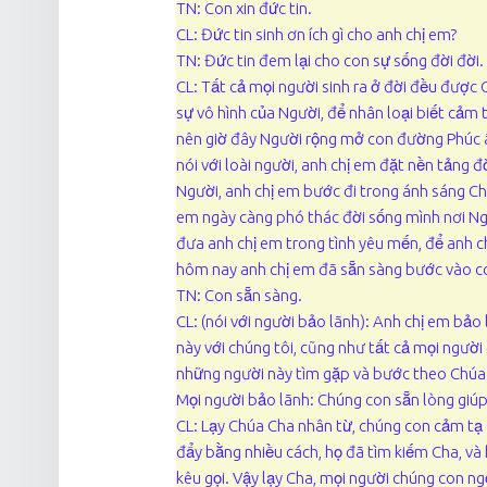
TN: Con xin đức tin.
CL: Đức tin sinh ơn ích gì cho anh chị em?
TN: Đức tin đem lại cho con sự sống đời đời.
CL: Tất cả mọi người sinh ra ở đời đều được
sự vô hình của Người, để nhân loại biết cảm
nên giờ đây Người rộng mở con đường Phúc â
nói với loài người, anh chị em đặt nền tảng đ
Người, anh chị em bước đi trong ánh sáng Chú
em ngày càng phó thác đời sống mình nơi Ng
đưa anh chị em trong tình yêu mến, để anh 
hôm nay anh chị em đã sẵn sàng bước vào c
TN: Con sẵn sàng.
CL: (nói với người bảo lãnh): Anh chị em bảo 
này với chúng tôi, cũng như tất cả mọi ngườ
những người này tìm gặp và bước theo Chúa
Mọi người bảo lãnh: Chúng con sẵn lòng giúp
CL: Lạy Chúa Cha nhân từ, chúng con cảm tạ 
đẩy bằng nhiều cách, họ đã tìm kiếm Cha, và
kêu gọi. Vậy lạy Cha, mọi người chúng con ng