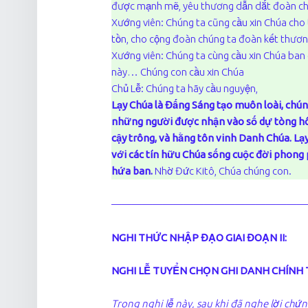
được mạnh mẽ, yêu thương dẫn dắt đoàn chi
Xướng viên: Chúng ta cũng cầu xin Chúa cho 
tồn, cho cộng đoàn chúng ta đoàn kết thươn
Xướng viên: Chúng ta cùng cầu xin Chúa ban
này… Chúng con cầu xin Chúa
Chủ Lễ: Chúng ta hãy cầu nguyện,
Lạy Chúa là Đấng Sáng tạo muôn loài, chúng
những người được nhận vào số dự tòng hô
cậy trông, và hằng tôn vinh Danh Chúa. Lạy
với các tín hữu Chúa sống cuộc đời phon
hứa ban.
Nhờ Đức Kitô, Chúa chúng con.
———————————————————
NGHI THỨC NHẬP ĐẠO GIAI ĐOẠN II:
NGHI LỄ TUYỂN CHỌN GHI DANH CHÍNH
Trong nghi lễ này, sau khi đã nghe lời chứ