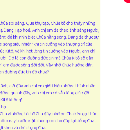
 Chúa soi sáng. Qua thụ tạo, Chúa tỏ cho thấy những
 tạ Đấng Tạo hoá. Anh chị em đã theo ánh sáng Người,
m: để khi nhìn biết Chúa hằng sống, Đấng đã thực sự
ời sống siêu nhiên; khi tin tưởng vào thượng trí của
a Kitô, và khi hết lòng tin tưởng vào Người, anh chị
ười. Đó là con đường đức tin mà Chúa Kitô sẽ dẫn
chị em được sống đời đời. Vậy nhờ Chúa hướng dẫn,
on đường đức tin đó chưa?
lãnh, giờ đây anh chị em giới thiệu những thỉnh nhân
i đứng quanh đây, anh chị em có sẵn lòng giúp đỡ
 Kitô không?
 họ.
Cha vì những tôi tớ Cha đây, nhờ ơn Cha kêu gọi thúc
 hôm nay trước mặt chúng con, họ đáp lại tiếng Cha
ợi khen và chúc tụng Cha.