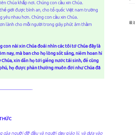
ên Chúa khắp nơi. Chúng con cầu xin Chúa.
thế giới được bình an, cho tổ quốc Việt nam trường
g yêu nhau hơn. Chúng con cầu xin Chúa.
最
 ơn lành cho mỗi người trong giây phút âm thầm
 con nài xin Chúa đoái nhìn các tôi tớ Chúa đây là
m nay, mà ban cho họ lòng sốt sắng, niềm hoan hỉ
 Chúa, xin dẫn họ tới giếng nước tái sinh, để cùng
g phú, họ được phần thưởng muôn đời như Chúa đã
———————-
 THỨC
ng của người đỡ đầu và người dạy giáo lý, và dựa vào