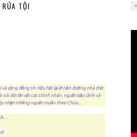
SI
検索:
 RỬA TỘI
 và cộng đồng tín hữu hội lại ở tiền đường nhà thờ.
 nói đôi lời với các thỉnh nhân, người bảo lãnh và
 tiếp nhận những người muốn theo Chúa…
sách…
úa?