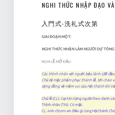
NGHI THỨC NHẬP ĐẠO VÀ
入門式-洗礼式次第
GIAI ĐOẠN MỘT:
NGHI THỨC NHẬN LÀM NGƯỜI DỰ TÒNG
NGHI LỄ MỞ ĐẦU
Các thỉnh nhân với người bảo lãnh (đỡ đầu)
Chủ tế mặc phẩm phục thánh lễ, tới chào và
cộng đồng về niềm vui của Hội thánh khi
Chủ lễ (CL): Gọi tên từng người theo danh 
Thỉnh nhân (TN): Có mặt.
CL: Anh chị em xin điều gì cùng Hội thánh Ch