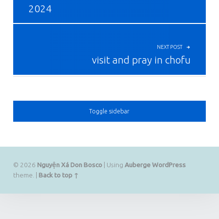
2024
NEXT POST
visit and pray in chofu
SIDEBAR
Toggle sidebar
© 2026
Nguyện Xá Don Bosco
|
Using
Auberge
WordPress
theme.
|
Back to top ↑