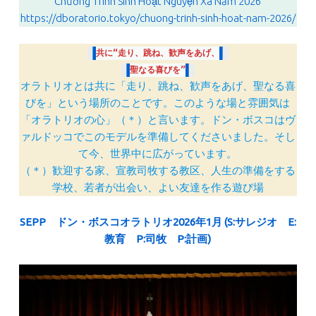
Chương Trình Sinh Hoạt Nguyện Xá Năm 2026
https://dboratorio.tokyo/chuong-trinh-sinh-hoat-nam-2026/
共に“走り、跳ね、歓声をあげ、
聖なる喜びを”
オラトリオとは共に「走り、跳ね、歓声をあげ、聖なる喜
びを」という場所のことです。このような場と雰囲気は
「オラトリオの心」（＊）と言います。ドン・ボスコはヴ
ァルドッコでこのモデルを準備してくださいました。そし
て今、世界中に広がっています。
（＊）歓迎する家、宣教司牧する教区、人生の準備をする
学校、若者が出会い、よい友達を作る遊び場
SEPP ドン・ボスコオラトリオ2026年1月 (S:サレジオ E:
教育 P:司牧 P:計画)