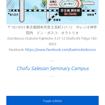
〒182-0033 東京都調布市富士見町3-21-12 サレジオ神学
院内 ドン・ボスコ オラトリオ
Don Bosco Oratorio Fujimicho 3-21-12 Chofu-shi Tokyo 182-
0033
Facebook:
https://www.facebook.com/bantredonbosco
Chofu Salesian Seminary Campus
SIDEBAR
Toggle sidebar