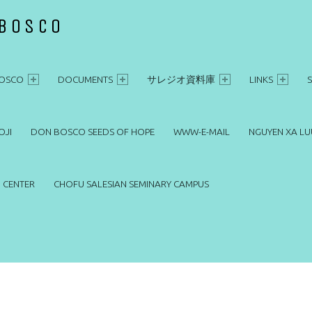
 BOSCO
OSCO
DOCUMENTS
サレジオ資料庫
LINKS
OJI
DON BOSCO SEEDS OF HOPE
WWW-E-MAIL
NGUYEN XA LU
 CENTER
CHOFU SALESIAN SEMINARY CAMPUS