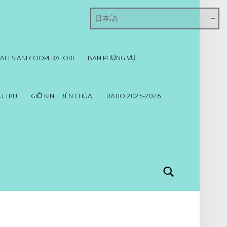
SALESIANI COOPERATORI
BAN PHỤNG VỤ
U TRU
GIỜ KINH BÊN CHÚA
RATIO 2025-2026
Search