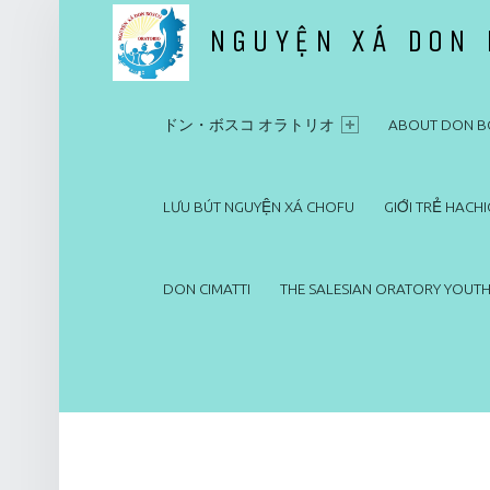
NGUYỆN XÁ DON
PRIMARY MENU
ドン・ボスコ オラトリオ
ドン・ボスコ オラトリオ
ABOUT DON B
LƯU BÚT NGUYỆN XÁ CHOFU
GIỚI TRẺ HACHI
DON CIMATTI
THE SALESIAN ORATORY YOUTH