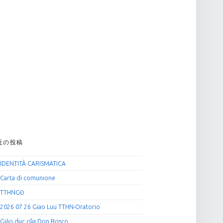
近の投稿
IDENTITÀ CARISMATICA
Carta di comunione
TTHNGĐ
2026 07 26 Giao Luu TTHN-Oratorio
Giáo dục của Don Bosco