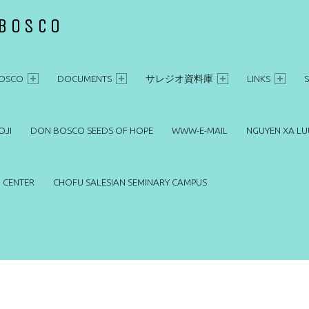
 BOSCO
OSCO
DOCUMENTS
サレジオ資料庫
LINKS
OJI
DON BOSCO SEEDS OF HOPE
WWW-E-MAIL
NGUYEN XA LU
 CENTER
CHOFU SALESIAN SEMINARY CAMPUS