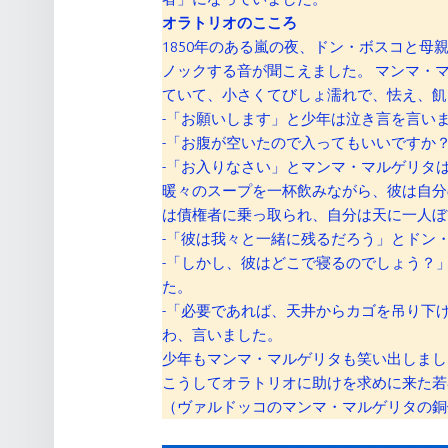
オラトリオのこころ
1850年のある嵐の夜、ドン・ボスコと
ノックする音が聞こえました。 マンマ・
ていて、小さくてびしょ濡れで、怯え、飢
-「お願いします」と少年は泣き言を言い
-「お腹が空いたので入ってもいいですか
-「お入りなさい」とマンマ・マルゲリタ
暖々のスープを一杯飲みながら、彼は自分
は債権者に乗っ取られ、自分は天に一人ぼ
-「彼は我々と一緒に残るだろう」とドン
-「しかし、彼はどこで寝るのでしょう？
た。
-「必要であれば、天井からカゴを吊り下
わ、言いました。
少年もマンマ・マルゲリタも笑い出しまし
こうしてオラトリオに助けを求めに来た若
（ヴァルドッコのマンマ・マルゲリタの銅像