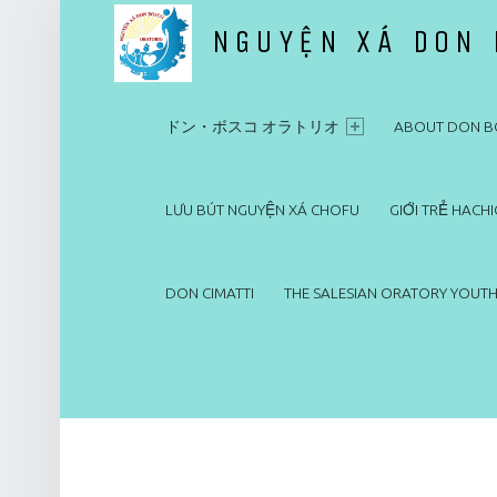
NGUYỆN XÁ DON
PRIMARY MENU
ドン・ボスコ オラトリオ
ドン・ボスコ オラトリオ
ABOUT DON B
LƯU BÚT NGUYỆN XÁ CHOFU
GIỚI TRẺ HACHI
DON CIMATTI
THE SALESIAN ORATORY YOUTH