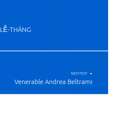
 LỄ-THÁNG
NEXT POST
Venerable Andrea Beltrami