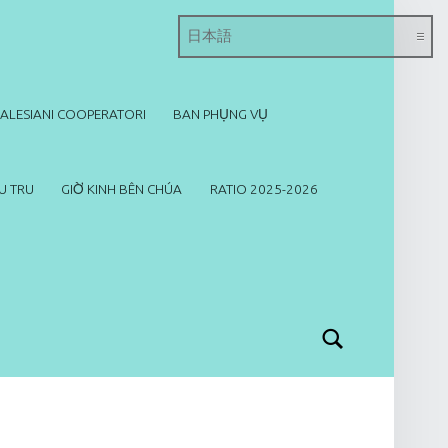
SALESIANI COOPERATORI
BAN PHỤNG VỤ
U TRU
GIỜ KINH BÊN CHÚA
RATIO 2025-2026
Search