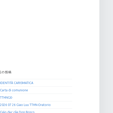
近の投稿
IDENTITÀ CARISMATICA
Carta di comunione
TTHNGĐ
2026 07 26 Giao Luu TTHN-Oratorio
Giáo dục của Don Bosco