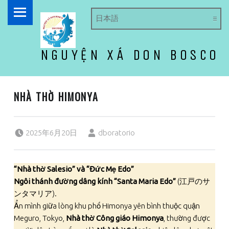
PRIMARY MENU
NGUYỆN XÁ DON BOSCO
ドン・ボスコ オラトリオ
NHÀ THỜ HIMONYA
Posted on:
Written by:
2025年6月20日
dboratorio
“Nhà thờ Salesio” và “Đức Mẹ Edo”
Ngôi thánh đường dâng kính “Santa Maria Edo”
(江戸のサ
ンタマリア).
Ẩn mình giữa lòng khu phố Himonya yên bình thuộc quận
Meguro, Tokyo,
Nhà thờ Công giáo Himonya
, thường được