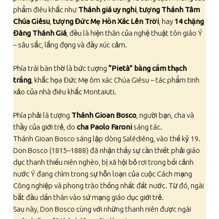
phẩm điêu khắc như
Thánh giá uy nghi
,
tượng Thánh Tâm
Chúa Giêsu
,
tượng Đức Mẹ Hồn Xác Lên Trời
, hay
14 chặng
Đàng Thánh Giá
, đều là hiện thân của nghệ thuật tôn giáo Ý
– sâu sắc, lắng đọng và đầy xúc cảm.
Phía trái bàn thờ là bức tượng
“Pietà” bằng cẩm thạch
trắng
, khắc họa Đức Mẹ ôm xác Chúa Giêsu – tác phẩm tinh
xảo của nhà điêu khắc Montaiuti.
Phía phải là tượng
Thánh Gioan Bosco
, người bạn, cha và
thầy của giới trẻ, do
cha Paolo Faroni
sáng tác.
Thánh Gioan Bosco sáng lập dòng Salêdiêng, vào thế kỷ 19.
Don Bosco (1815–1888) đã nhận thấy sự cần thiết phải giáo
dục thanh thiếu niên nghèo, bị xã hội bỏ rơi trong bối cảnh
nước Ý đang chìm trong sự hỗn loạn của cuộc Cách mạng
Công nghiệp và phong trào thống nhất đất nước. Từ đó, ngài
bắt đầu dấn thân vào sứ mạng giáo dục giới trẻ.
Sau này, Don Bosco cùng với những thanh niên được ngài