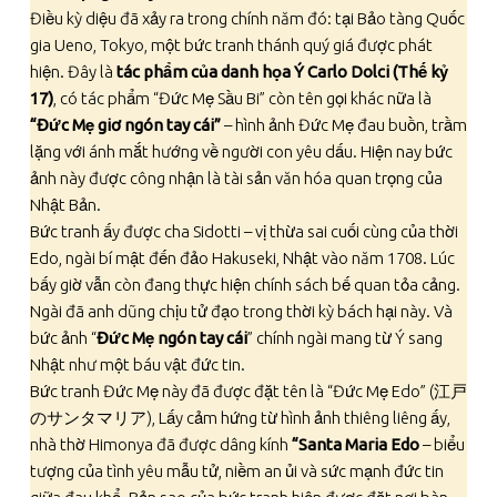
Điều kỳ diệu đã xảy ra trong chính năm đó: tại Bảo tàng Quốc
gia Ueno, Tokyo, một bức tranh thánh quý giá được phát
hiện. Đây là
tác phẩm của danh họa Ý Carlo Dolci (Thế kỷ
17)
, có tác phẩm “Đức Mẹ Sầu Bi” còn tên gọi khác nữa là
“Đức Mẹ giơ ngón tay cái”
– hình ảnh Đức Mẹ đau buồn, trầm
lặng với ánh mắt hướng về người con yêu dấu. Hiện nay bức
ảnh này được công nhận là tài sản văn hóa quan trọng của
Nhật Bản.
Bức tranh ấy được cha Sidotti – vị thừa sai cuối cùng của thời
Edo, ngài bí mật đến đảo Hakuseki, Nhật vào năm 1708. Lúc
bấy giờ vẫn còn đang thực hiện chính sách bế quan tỏa cảng.
Ngài đã anh dũng chịu tử đạo trong thời kỳ bách hại này. Và
bức ảnh “
Đức Mẹ ngón tay cái
” chính ngài mang từ Ý sang
Nhật như một báu vật đức tin.
Bức tranh Đức Mẹ này đã được đặt tên là “Đức Mẹ Edo” (江戸
のサンタマリア), Lấy cảm hứng từ hình ảnh thiêng liêng ấy,
nhà thờ Himonya đã được dâng kính
“Santa Maria Edo
– biểu
tượng của tình yêu mẫu tử, niềm an ủi và sức mạnh đức tin