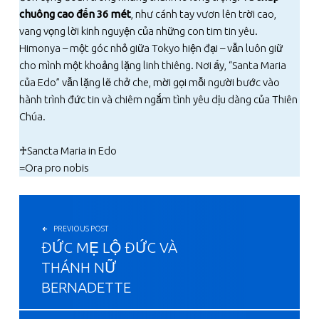
chuông cao đến 36 mét
, như cánh tay vươn lên trời cao,
vang vọng lời kinh nguyện của những con tim tin yêu.
Himonya – một góc nhỏ giữa Tokyo hiện đại – vẫn luôn giữ
cho mình một khoảng lặng linh thiêng. Nơi ấy, “Santa Maria
của Edo” vẫn lặng lẽ chở che, mời gọi mỗi người bước vào
hành trình đức tin và chiêm ngắm tình yêu dịu dàng của Thiên
Chúa.
♰Sancta Maria in Edo
=Ora pro nobis
投稿ナビゲーション
PREVIOUS POST
ĐỨC MẸ LỘ ĐỨC VÀ
THÁNH NỮ
BERNADETTE