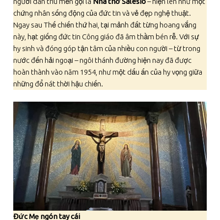
người dân trìu mến gọi là
Nhà thờ Salesio
– hiện lên như một
chứng nhân sống động của đức tin và vẻ đẹp nghệ thuật.
Ngay sau Thế chiến thứ hai, tại mảnh đất từng hoang vắng
này, hạt giống đức tin Công giáo đã âm thầm bén rễ. Với sự
hy sinh và đóng góp tận tâm của nhiều con người – từ trong
nước đến hải ngoại – ngôi thánh đường hiện nay đã được
hoàn thành vào năm 1954, như một dấu ấn của hy vọng giữa
những đổ nát thời hậu chiến.
Đức Mẹ ngón tay cái