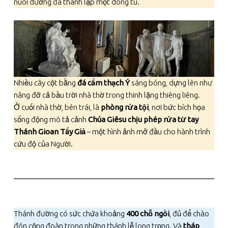
nuôi dưỡng đã thành lập một dòng tu.
Nhiều cây cột bằng
đá cẩm thạch Ý
sáng bóng, dựng lên như
nâng đỡ cả bầu trời nhà thờ trong thinh lặng thiêng liêng.
Ở cuối nhà thờ, bên trái, là
phòng rửa tội
, nơi bức bích họa
sống động mô tả cảnh
Chúa Giêsu chịu phép rửa từ tay
Thánh Gioan Tẩy Giả
– một hình ảnh mở đầu cho hành trình
cứu độ của Người.
Thánh đường có sức chứa khoảng
400 chỗ ngồi
, đủ để chào
đón cộng đoàn trong những thánh lễ long trọng. Và
tháp