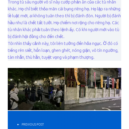
Trong tù sáu người võ sĩ này cướp phần ăn của các tù nhân
khác. Họ chỉ biết thỏa mãn cái bụng riêng họ. Họ lập ra những
lề luật mới, ai không tuân theo thì bị đánh đòn. Người bị đánh
hầu như là chết tất tưởi. Họ chiếm nơi rộng cho riêng họ. Các
tù nhân khác phải tuân theo lệnh ấy. Có khi người mới vào tù
bị đánh hội đồng cho đến chết.
Tôi nhìn thấy cảnh này, tôi liên tưởng đến hỏa ngục. Ờ đó có
tiếng rên siết, hổn loạn, ghen ghét, nóng giận, vô tín ngưỡng,
tàn nhẫn, thù hằn, tuyệt vọng và phạm thượng.
投稿ナビゲーション
PREVIOUS POST