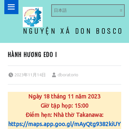
PRIMARY MENU
NGUYỆN XÁ DON BOSCO
ドン・ボスコ オラトリオ
HÀNH HƯƠNG EDO I
Posted on:
Written by:
2023年11月14日
dboratorio
Ngày 18 tháng 11 năm 2023
Giờ tập họp: 15:00
Điểm hẹn: Nhà thờ Takanawa:
https://maps.app.goo.gl/mAyQtg9382kiUY