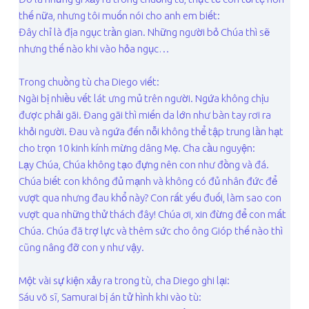
thế nữa, nhưng tôi muốn nói cho anh em biết:
Đây chỉ là địa ngục trần gian. Những người bỏ Chúa thì sẽ
nhưng thế nào khi vào hỏa ngục…
Trong chuồng tù cha Diego viết:
Ngài bị nhiều vết lát ưng mủ trên người. Ngứa không chịu
được phải gãi. Đang gãi thì miến da lớn như bàn tay rơi ra
khỏi người. Đau và ngứa đến nỗi không thể tập trung lần hạt
cho trọn 10 kinh kính mừng dâng Mẹ. Cha cầu nguyện:
Lạy Chúa, Chúa không tạo đựng nên con như đồng và đá.
Chúa biết con không đủ mạnh và không có đủ nhân đức để
vượt qua nhưng đau khổ này? Con rất yếu đuối, làm sao con
vượt qua những thử thách đây! Chúa ơi, xin đừng để con mất
Chúa. Chúa đã trợ lực và thêm sức cho ông Gióp thế nào thì
cũng nâng đỡ con y như vậy.
Một vài sự kiện xảy ra trong tù, cha Diego ghi lại:
Sáu võ sĩ, Samurai bị án tử hình khi vào tù: