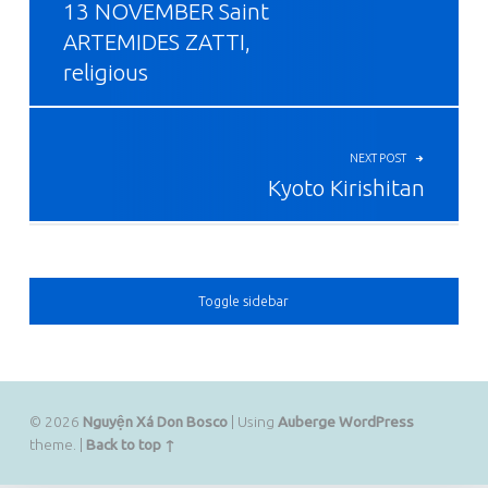
13 NOVEMBER Saint
ARTEMIDES ZATTI,
religious
NEXT POST
Kyoto Kirishitan
SIDEBAR
Toggle sidebar
© 2026
Nguyện Xá Don Bosco
|
Using
Auberge
WordPress
theme.
|
Back to top ↑