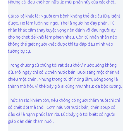
Nhưng cái đau khổ hơn nữa là: mùi phân hủy của xác chết.
Cái tồi tệ khác là: Người ốm bệnh không thể đi tiêu (Đại tiện)
được. Họ làm luôn nơi ngồi. Thế là người họ đầy phân. Tù
nhân khác cảm thấy tuyệt vọng nên đánh vỡ đầu người ấy
cho họ chết để khỏi làm phiền nhau. Còn tù nhân nhân nào
không thể giết người khác được thì tự đập đầu mình vào
tường tự tự.
Trong chuồng tù chúng tôi rất đau khổ vì nước uống không
đủ. Mỗi ngày chỉ có 2 chén nước bẩn. Buổi sáng một chén và
chiều một chén. Nhưng trong tù thì nóng lắm, uống xong là
thành mồ hôi. Vì thế bây giờ ai cũng như nhau: da bộc xương.
Thức ăn rất khiêm tốn, nếu không có người thăm nuôi thì chỉ
có chết đói mà thôi. Cơm nấu với nước bẩn, chén soup có
đầu cá là hạnh phúc lắm rồi. Lúc bấy giờ tôi biết: có người
giáo dân đến thăm nuôi.