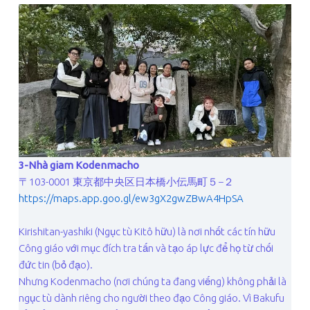
3-Nhà giam Kodenmacho
〒103-0001 東京都中央区日本橋小伝馬町５−２
https://maps.app.goo.gl/ew3gX2gwZBwA4HpSA
Kirishitan-yashiki (Ngục tù Kitô hữu) là nơi nhốt các tín hữu
Công giáo với mục đích tra tấn và tạo áp lực để họ từ chối
đức tin (bỏ đạo).
Nhưng Kodenmacho (nơi chúng ta đang viếng) không phải là
ngục tù dành riêng cho người theo đạo Công giáo. Vì Bakufu