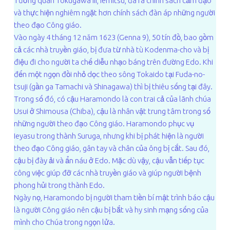
Tướng quân Tokugawa III, Iemitsu, đã ra chính sách cấm đạo
và thực hiện nghiêm ngặt hơn chính sách đàn áp những người
theo đạo Công giáo.
Vào ngày 4 tháng 12 năm 1623 (Genna 9), 50 tín đồ, bao gồm
cả các nhà truyền giáo, bị đưa từ nhà tù Kodenma-cho và bị
điệu đi cho người ta chế diễu nhạo báng trên đường Edo. Khi
đến một ngọn đồi nhỏ dọc theo sông Tokaido tại Fuda-no-
tsuji (gần ga Tamachi và Shinagawa) thì bị thiêu sống tại đây.
Trong số đó, có cậu Haramondo là con trai cả của lãnh chúa
Usui ở Shimousa (Chiba), cậu là nhân vật trung tâm trong số
những người theo đạo Công giáo. Haramondo phục vụ
Ieyasu trong thành Suruga, nhưng khi bị phát hiện là người
theo đạo Công giáo, gân tay và chân của ông bị cắt. Sau đó,
cậu bị đày ải và ẩn náu ở Edo. Mặc dù vậy, cậu vẫn tiếp tục
công việc giúp đỡ các nhà truyền giáo và giúp người bệnh
phong hủi trong thành Edo.
Ngày nọ, Haramondo bị người tham tiền bí mật trình báo cậu
là người Công giáo nên cậu bị bắt và hy sinh mạng sống của
mình cho Chúa trong ngọn lửa.