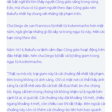
rất bất ngờ khi tìm thấy người Công giáo sống trong vùng
Edo, mà chưa có tù giam người theo đạo Công giáo nên
Bakufu nhốt họ chung với những tội phạm trên.
Cha Diego de san Francisco bị nhốt tù Kokenmacho hơn một
năm, ngài ghi lại những gì đã xảy ra trong ngục tù này. Mời các
bạn cùng theo dõi.
Năm 1614, Bakufu ra lệnh cấm đạo Công giáo hoạt động trên
đảo Nhật Bản. Nên cha Diego bị bắt và bị tống giam trong
ngục tù Kodenmacho.
“Thật ra mà nói, trại giam này là cái chuồng để nhốt tội phạm.
Bên trong không có ánh sáng. Chỉ có một nơi có thể thấy ánh
sáng là cái lỗ nhỏ vừa đủ cái bát để đưa thức ăn cho chúng
tôi. Ngay cả bên trong chúng tôi không nhận ra là người bên
cạnh là ai, vì quá tối. Cái chuồng này dài khoảng 10 mét, chiều
ngang khoảng 4 mét, còn chiều cao thì rất thấp. Bên ngoài cái
chuồng này còn có thêm cái chuồng rào lớn hơn bao quanh