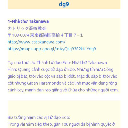
dg9
1-Nhà thờ Takanawa
カトリック高輪教会
〒108-0074 東京都港区高輪４丁目７−１
http://www.catakanawa.com/
https://maps.app.goo.gl/mAyQtg9382kiUYdg9
Tại nhà thờ các Thánh tử đạo Edo- Nhà thờ Takanawa
Hình: Quang cảnh cuộc tử đạo ở Edo. Những tín hữu Công
giáo bị bắt, trói vào cột và sắp bị đốt. Mặc dù sắp bị trói vào
cột nhưng Gioan Haramondo và các linh mục vẫn dang rộng
cánh tay, mạnh dạn rao giảng về Chúa cho những người xem.
Bia tưởng niệm các vị Tử đạo Edo:
Trong vài năm tiếp theo, gần 100 người đã bị hành quyết ở