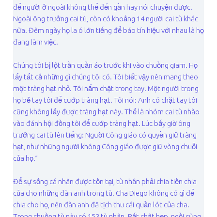
để người ở ngoài không thể đến gần hay nói chuyện được.
Ngoài ông trưởng cai tù, còn có khoảng 14 người cai tù khác
nữa. Đêm ngày họ la ó lớn tiếng để báo tín hiệu với nhau là họ
đang làm việc.
Chúng tôi bị lột trần quần áo trước khi vào chuồng giam. Họ
lấy tất cả những gì chúng tôi có. Tôi biết vậy nên mang theo
một tràng hạt nhỏ. Tôi nắm chặt trong tay. Một người trong
họ bẻ tay tôi để cướp tràng hạt. Tôi nói: Anh có chặt tay tôi
cũng không lấy được tràng hạt này. Thế là nhóm cai tù nhào
vào đánh hội đồng tôi để cướp tràng hạt. Lúc bấy giờ ông
trưởng cai tù lên tiếng: Người Công giáo có quyền giữ tràng
hạt, như những người không Công giáo được giữ vòng chuỗi
của họ.”
Để sự sống cá nhân được tồn tại, tù nhân phải chia tiền chia
của cho những đàn anh trong tù. Cha Diego không có gì để
chia cho họ, nên đàn anh đã tịch thu cái quần lót của cha.
Trong chuồng tù này có 153 tù nhân. Rất chật hẹp, ngồi cũng