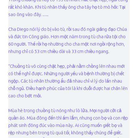
rất khó khăn. Khi tù nhân thấy ông cha tây họ tò mò hỏi: Tại
sao ông vào đây…..
Cha Diego nói lý do bị vào tù, rồi sau đó ngài giảng đạo Chúa
và đức tin Công giáo. Hơn một năm trong tù cha rửa tội cho
60 người. Thế rồi họ nhường cho cha một nơi ngồi rộng hơn,
nhưng chỉ có 53 cm chiều dài và 33 cm chiều ngang.
“Chuồng tù vô cùng chật hẹp, phải nằm chồng lên nhau mới
có thể nghỉ được. Những người yếu và bệnh thường bị chết
ngộp. Các tù nhân thường ẩu đả nhau chỉ vì lý do lấn nhau
chỗ ngủ. Điều hạnh phúc của tôi là khi duỗi được hai chân lên
cao cho bớt mỏi.
Mùa hè trong chuồng tù nóng như lò lửa. Mọi người cởi cả
quần áo. Mùa đông đến thì ấm lắm, nhưng con bọ và con rệp
phát sinh đông đúc vào mùa này. Ai cũng muốn giết bọ và
rệp nhưng bên trong tù quá tối, không thấy chúng để giết.