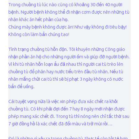
Trong chuồng tù lúc nào cũng có khoảng 30 đến 40 người
bệnh. Người bệnh không thể đi nhận cơm được nên những tù
nhân khác ăn hết phần cùa họ.
Chúng mày bệnh không được ăn! Như vậy không đi tiêu bậy!
Không còn làm bẩn chúng tao!
Tình trạng chuồng tù hỗn độn. Tôi khuyên những Công giáo
nhận phần ăn hộ cho những người ốm và giúp đỡ người bệnh.
Vì khi tù nhân hỗn loạn ẩu đả nhau thì người cai tù trèo lên
chuồng tù đổ phân hay nước tiểu trên đầu tù nhân. Nếu tù
nhân mắng chửi cai tù thì sẽ bị phạt 3 ngày không có nước
bẩn để uống.
Cái tuyệt vọng nữa là việc xin phép đưa xác chết ra khỏi
chuồng tù. Có khi phải đợi đến 7 hay 8 ngày mới nhận được
phép mang xác chết đi. Trong tù thì nóng nên chỉ tắc thờ sau
7 giờ đồng hồ là xác chết đã đổi màu và trở mùi rồi…
Đó là những gì xảy ra trong chuồng tù, thực tế còn tồi tệ hơn