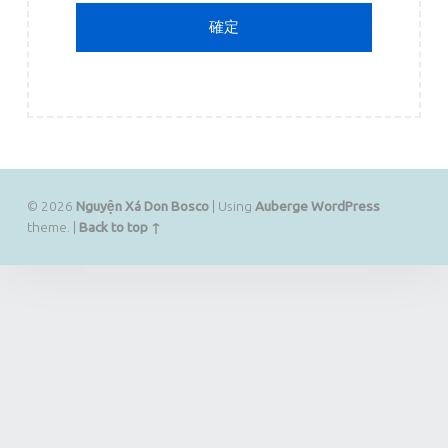
© 2026
Nguyện Xá Don Bosco
|
Using
Auberge
WordPress
theme.
|
Back to top ↑