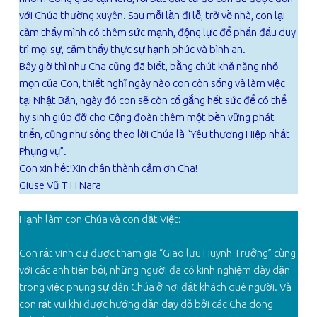
với Chúa thường xuyên. Sau mỗi lần đi lễ, trở về nhà, con lại
cảm thấy mình có thêm sức mạnh, động lực để phấn đấu duy
trì mọi sự, cảm thấy thực sự hạnh phúc và bình an.
Bây giờ thì như Cha cũng đã biết, bằng chút khả năng nhỏ
mọn của Con, thiết nghĩ ngày nào con còn sống và làm việc
tại Nhật Bản, ngày đó con sẽ còn cố gắng hết sức để có thể
hy sinh giúp đỡ cho Cộng đoàn thêm một bền vững phát
triển, cũng như sống theo lời Chúa là “Yêu thương Hiệp nhất
Phụng vụ”.
Con xin hết!Xin chân thành cảm ơn Cha!
Giuse Vũ T H Nara
Hạnh làm con Chúa và con dất Việt:
Con rất vinh dự được tham gia “Giao lưu Huynh Trưởng” cùng
với các anh tiền bối, những người đã có kinh nghiệm dày dặn
trong việc phụng sự dân Chúa ở nơi đất khách quê người. Và
con rất vui khi được hướng dẫn dạy dỗ bởi các Cha dong