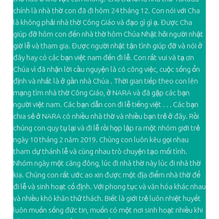
chính là nhà thờ con đã đi hôm 24 tháng 12. Con nói với Cha
là không phải nhà thờ Công Giáo và đạo gì gì ạ. Được Cha
giúp đỡ hôm con đến nhà thờ hôm Chúa Nhật hỏi người nhật
giờ lễ và tham gia. Được người nhật tận tình giúp đỡ và nói ở
đây hay có các bạn việt nam đến đi lễ. Con rất vui và tạ ơn
Chúa vì đã nhận lời cầu nguyện là có công việc, cuộc sống ổn
định và nhất là ở gần nhà Chúa . Thời gian tiếp theo con lên
mạng tìm nhà thờ Công Giáo, ở NARA và đã gặp các bạn
người việt nam. Các bạn dẫn con đi lễ tiếng việt . . . Các bạn
chia sẻ ở NARA có nhiều nhà thờ và nhiều bạn trẻ ở đây. Rồi
chúng con quy tụ lại và đi lễ rồi họp lập ra một nhóm giới trẻ
ngày 10 tháng 2 năm 2019. Chúng con luôn kêu gọi nhau
tham dự thánh lễ và cùng nhau trò chuyện tạo mối tình.
Nhóm ngày một càng đông, lúc đi nhà thờ này lúc đi nhà thờ
kia. Chúng con rất ước ao xin được một địa điểm nhà thờ để
đi lễ và sinh hoạt cố định. Với phong tục và văn hóa khác nhau
và nhiều khó khăn thử thách. Biết là giới trẻ luôn nhiệt huyết
luôn muốn sống đức tin, muốn có một nơi sinh hoạt nhiều khi