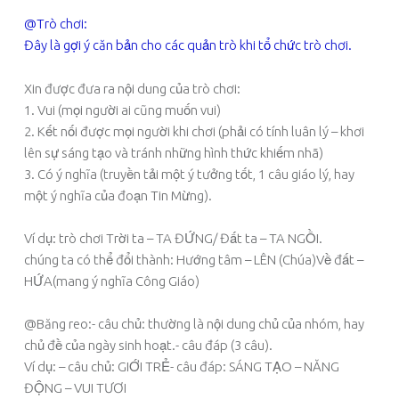
@Trò chơi:
Đây là gợi ý căn bản cho các quản trò khi tổ chức trò chơi.
Xin được đưa ra nội dung của trò chơi:
1. Vui (mọi người ai cũng muốn vui)
2. Kết nối được mọi người khi chơi (phải có tính luân lý – khơi
lên sự sáng tạo và tránh những hình thức khiếm nhã)
3. Có ý nghĩa (truyền tải một ý tưởng tốt, 1 câu giáo lý, hay
một ý nghĩa của đoạn Tin Mừng).
Ví dụ: trò chơi Trời ta – TA ĐỨNG/ Đất ta – TA NGỒI.
chúng ta có thể đổi thành: Hướng tâm – LÊN (Chúa)Về đất –
HỨA(mang ý nghĩa Công Giáo)
@Băng reo:- câu chủ: thường là nội dung chủ của nhóm, hay
chủ đề của ngày sinh hoạt.- câu đáp (3 câu).
Ví dụ: – câu chủ: GIỚI TRẺ- câu đáp: SÁNG TẠO – NĂNG
ĐỘNG – VUI TƯƠI