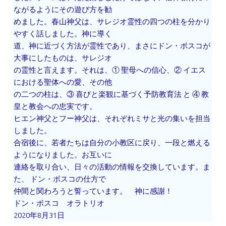
ながるようにその遊び方を勧
めました。春山神父は、サレジオ霊性の四つの柱を分かり
やすく話しました。神に導く
道、神に近づく方法が霊性であり、まさにドン・ボスコが
大事にしたものは、サレジオ
の霊性と言えます。それは、① 聖母への信心、② イエス
における聖体への愛、その他
の二つの柱は、③ 喜びと楽観に基づく予防教育法 と ④ 教
皇と教会への忠実です。
ヒエン神父とフー神父は、それぞれミサと光の集いを担当
しました。
合宿後に、若者たちは自分の小教区に戻り、一段と燃える
ようになりました。お互いに
連絡を取り合い、日々の活動の情報を交換しています。ま
た、 ドン・ボスコの仕方で
仲間と関わろうと誓っています。 神に感謝！
ドン・ボスコ オラトリオ
2020年8月31日