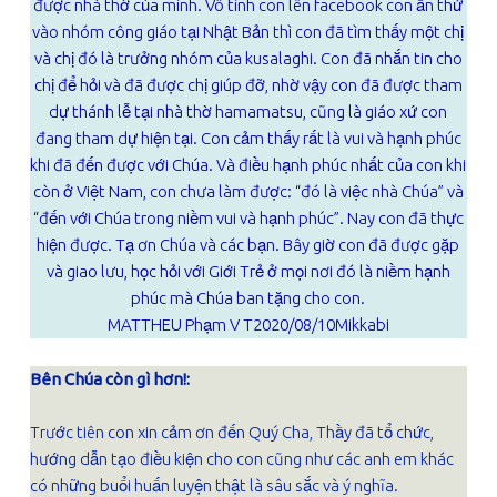
được nhà thờ của mình. Vô tình con lên facebook con ấn thử
vào nhóm công giáo tại Nhật Bản thì con đã tìm thấy một chị
và chị đó là trưởng nhóm của kusalaghi. Con đã nhắn tin cho
chị để hỏi và đã được chị giúp đỡ, nhờ vậy con đã được tham
dự thánh lễ tại nhà thờ hamamatsu, cũng là giáo xứ con
đang tham dự hiện tại. Con cảm thấy rất là vui và hạnh phúc
khi đã đến được với Chúa. Và điều hạnh phúc nhất của con khi
còn ở Việt Nam, con chưa làm được: “đó là việc nhà Chúa” và
“đến với Chúa trong niềm vui và hạnh phúc”. Nay con đã thực
hiện được. Tạ ơn Chúa và các bạn. Bây giờ con đã được gặp
và giao lưu, học hỏi với Giới Trẻ ở mọi nơi đó là niềm hạnh
phúc mà Chúa ban tặng cho con.
MATTHEU Phạm V T2020/08/10Mikkabi
Bên Chúa còn gì hơn!:
Trước tiên con xin cảm ơn đến Quý Cha, Thầy đã tổ chức,
hướng dẫn tạo điều kiện cho con cũng như các anh em khác
có những buổi huấn luyện thật là sâu sắc và ý nghĩa.