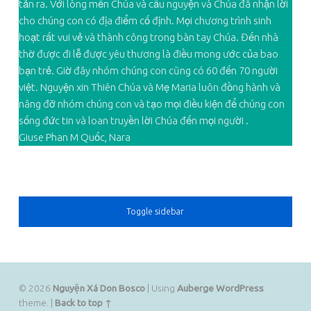
tản ra. Với lòng mến Chúa và cầu nguyện và Chúa đã nhận lời
cho chúng con có địa điểm cố định. Mọi chương trình sinh
hoạt rất vui vẻ và thành công trong bàn tay Chúa. Đến nhà
thờ được đi lễ được yêu thương là điều mong ước của bao
bạn trẻ. Giờ đây nhóm chúng con cũng có 60 đến 70 người
việt. Nguyện xin Thiên Chúa và Mẹ Maria luôn đồng hành và
nâng đỡ nhóm chúng con và tạo mọi điều kiện để chúng con
sống đức tin và loan truyền lời Chúa đến mọi người .
Giuse Phan M Quốc, Nara
SIDEBAR
Toggle sidebar
© 2026
Nguyện Xá Don Bosco
|
Using
Auberge
WordPress
theme.
|
Back to top ↑