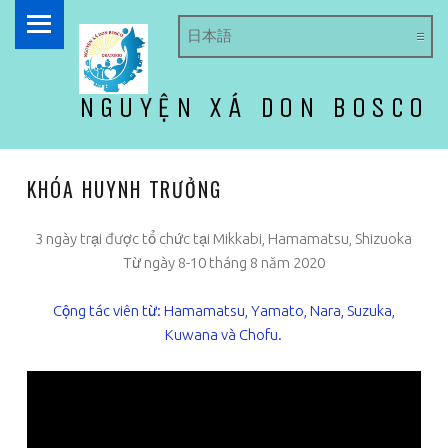
PRIMARY MENU
NGUYỆN XÁ DON BOSCO
ドン・ボスコ オラトリオ
KHÓA HUYNH TRƯỞNG
3 ngày trại được tổ chức tại Mikkabi, Hamamatsu, Shizuoka
Từ ngày 8-10 tháng 8 năm 2020
Cộng tác viên từ: Hamamatsu, Yamato, Nara, Suzuka,
Kuwana và Chofu.