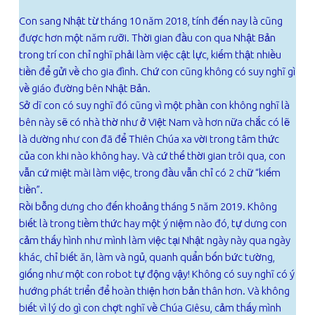
Con sang Nhật từ tháng 10 năm 2018, tính đến nay là cũng
được hơn một năm rưỡi. Thời gian đầu con qua Nhật Bản
trong trí con chỉ nghĩ phải làm việc cật lực, kiếm thật nhiều
tiền để gửi về cho gia đình. Chứ con cũng không có suy nghĩ gì
về giáo đường bên Nhật Bản.
Sở dĩ con có suy nghĩ đó cũng vì một phần con không nghĩ là
bên này sẽ có nhà thờ như ở Việt Nam và hơn nữa chắc có lẽ
là dường như con đã để Thiên Chúa xa vời trong tâm thức
của con khi nào không hay. Và cứ thế thời gian trôi qua, con
vẫn cứ miệt mài làm việc, trong đầu vẫn chỉ có 2 chữ “kiếm
tiền”.
Rồi bỗng dưng cho đến khoảng tháng 5 năm 2019. Không
biết là trong tiềm thức hay một ý niệm nào đó, tự dưng con
cảm thấy hình như mình làm việc tại Nhật ngày này qua ngày
khác, chỉ biết ăn, làm và ngủ, quanh quẩn bốn bức tường,
giống như một con robot tự động vậy! Không có suy nghĩ có ý
hướng phát triển để hoàn thiện hơn bản thân hơn. Và không
biết vì lý do gì con chợt nghĩ về Chúa Giêsu, cảm thấy mình