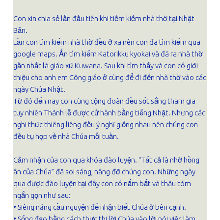
Con xin chia sẻ lần đầu tiên khi tiềm kiếm nhà thờ tại Nhật
Bản.
Lần con tìm kiếm nhà thờ đều ở xa nên con đã tìm kiếm qua
google maps. Ấn tìm kiếm Katorikku kyokai và đã ra nhà thờ
gần nhất là giáo xứ Kuwana. Sau khi tìm thấy và con có giới
thiệu cho anh em Công giáo ở cùng để đi đến nhà thờ vào các
ngày Chúa Nhật.
Từ đó đến nay con cùng cộng đoàn đều sốt sắng tham gia
tuy nhiên Thánh lễ được cử hành bằng tiếng Nhật. Nhưng các
nghi thức thiêng liêng đều ý nghĩ giống nhau nên chúng con
đều tụ họp về nhà Chúa mỗi tuần.
Cảm nhận của con qua khóa đào luyện. “Tất cả là nhờ hồng
ân của Chúa” đã soi sáng, nâng đỡ chúng con. Những ngày
qua được đào luyện tại đây con có nắm bắt và thâu tóm
ngắn gọn như sau:
• Siêng năng cầu nguyện để nhận biết Chúa ở bên cạnh.
• Sống đạo bằng cách thực thi lời Chúa vào lời nói việc làm.