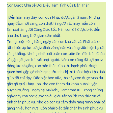
Con Được Chia Sẻ Đôi Điều Tâm Tình Của Bản Thân
Đến hôm nay đây, con qua Nhật được gần 3 năm. Những
ngày đầu mới sang, con thật là người rất may mắn có anh
Sempai là người Công Giáo tốt. Nên con đã được biết đến
nhà thờ trong thời gian sớm nhất.
Trong cuộc sống hằng ngày của con khá vất vả. Phải trải qua
rất nhiều áp lực từ gia đình về nợ nần và công việc hiện tại rất
căng thẳng. Nhưng nhờ cuối tuần con luôn tìm đến bên Chúa
và gặp gỡ giao lưu với mọi người. Nên con cũng đã tự tạo ra
động lực cố gắng cho bản thân. Con rất hạnh phúc được
quen biết gặp gỡ những người anh chị rất thân thiện, tận tình
giúp đỡ chỉ dạy. Đặc biệt hơn nữa, lần này con được vinh dự
gặp gỡ quý Thầy Cha, cho con tham dự khóa huấn luyện
huynh trưởng 3 ngày tại Mikkabi, Hamamatsu. Trong những
ngày này con học được nhiều điều rất bổ ích cho đức tin và
tinh thần phục vụ. Nhờ đó con tự cảm thấy rằng mình phải cố
gắng nhiều hơn nữa. Còn phải biết dấn thân hy sinh phục vụ