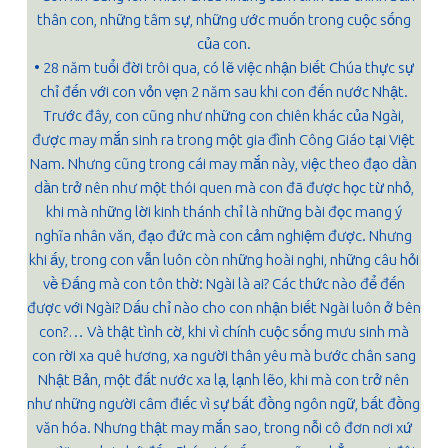
thân con, những tâm sự, những ước muốn trong cuộc sống
của con.
• 28 năm tuổi đời trôi qua, có lẽ việc nhận biết Chúa thực sự
chỉ đến với con vỏn vẹn 2 năm sau khi con đến nước Nhật.
Trước đây, con cũng như những con chiên khác của Ngài,
được may mắn sinh ra trong một gia đình Công Giáo tại Việt
Nam. Nhưng cũng trong cái may mắn này, việc theo đạo dần
dần trở nên như một thói quen mà con đã được học từ nhỏ,
khi mà những lời kinh thánh chỉ là những bài đọc mang ý
nghĩa nhân văn, đạo đức mà con cảm nghiệm được. Nhưng
khi ấy, trong con vẫn luôn còn những hoài nghi, những câu hỏi
về Đấng mà con tôn thờ: Ngài là ai? Các thức nào để đến
được với Ngài? Dấu chỉ nào cho con nhận biết Ngài luôn ở bên
con?… Và thật tình cờ, khi vì chính cuộc sống mưu sinh mà
con rời xa quê hương, xa người thân yêu mà bước chân sang
Nhật Bản, một đất nước xa lạ, lạnh lẽo, khi mà con trở nên
như những người câm điếc vì sự bất đồng ngôn ngữ, bất đồng
văn hóa. Nhưng thật may mắn sao, trong nỗi cô đơn nơi xứ