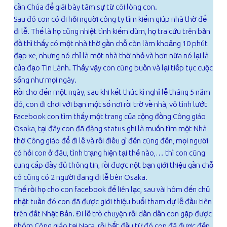
cần Chúa để giãi bày tâm sự từ cõi lòng con.
Sau đó con có đi hỏi người công ty tìm kiếm giúp nhà thờ để
đi lễ. Thế là họ cũng nhiệt tình kiếm dùm, họ tra cứu trên bản
đồ thì thấy có một nhà thờ gần chỗ còn làm khoảng 10 phút
đạp xe, nhưng nó chỉ là một nhà thờ nhỏ và hơn nữa nó lại là
của đạo Tin Lành. Thấy vậy con cũng buồn và lại tiếp tục cuộc
sống như mọi ngày.
Rồi cho đến một ngày, sau khi kết thúc kì nghỉ lễ tháng 5 năm
đó, con đi chơi với bạn một số nơi rồi trờ về nhà, vô tình lướt
Facebook con tìm thấy một trang của cộng đồng Công giáo
Osaka, tại đây con đã đăng status ghi là muốn tìm một Nhà
thờ Công giáo để đi lễ và rồi điều gì đến cũng đến, mọi người
có hỏi con ở đâu, tình trạng hiện tại thế nào,… thì con cũng
cung cấp đầy đủ thông tin, rồi được nột bạn giới thiệu gần chỗ
có cũng có 2 người đang đi lễ bên Osaka.
Thế rồi họ cho con facebook để liên lạc, sau vài hôm đến chủ
nhật tuần đó con đã được giới thiệu buổi tham dự lễ đầu tiên
trên đất Nhật Bản. Đi lễ trò chuyện rồi dần dần con gặp được
nhóm Công giáo tại Nara, rồi bắt đầu từ đó con đã được đến