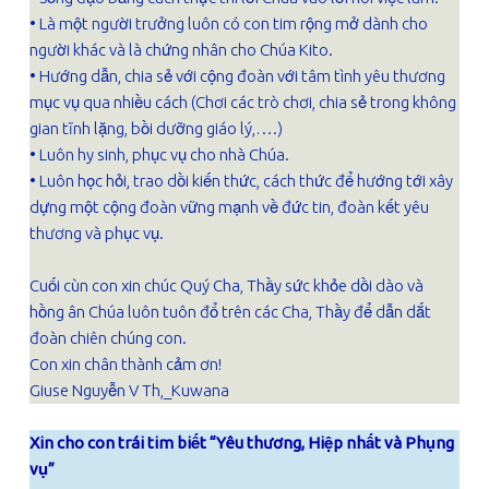
• Là một người trưởng luôn có con tim rộng mở dành cho
người khác và là chứng nhân cho Chúa Kito.
• Hướng dẫn, chia sẻ với cộng đoàn với tâm tình yêu thương
mục vụ qua nhiều cách (Chơi các trò chơi, chia sẻ trong không
gian tĩnh lặng, bồi dưỡng giáo lý,….)
• Luôn hy sinh, phục vụ cho nhà Chúa.
• Luôn học hỏi, trao dồi kiến thức, cách thức để hướng tới xây
dựng một cộng đoàn vững mạnh về đức tin, đoàn kết yêu
thương và phục vụ.
Cuối cùn con xin chúc Quý Cha, Thầy sức khỏe dồi dào và
hồng ân Chúa luôn tuôn đổ trên các Cha, Thầy để dẫn dắt
đoàn chiên chúng con.
Con xin chân thành cảm ơn!
Giuse Nguyễn V Th,_Kuwana
Xin cho con trái tim biết “Yêu thương, Hiệp nhất và Phụng
vụ”