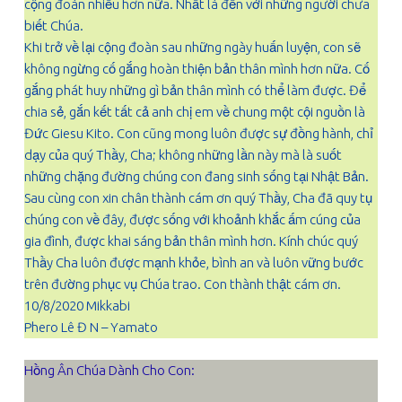
cộng đoàn nhiều hơn nữa. Nhất là đến với những người chưa
biết Chúa.
Khi trở về lại cộng đoàn sau những ngày huấn luyện, con sẽ
không ngừng cố gắng hoàn thiện bản thân mình hơn nữa. Cố
gắng phát huy những gì bản thân mình có thể làm được. Để
chia sẻ, gắn kết tất cả anh chị em về chung một cội nguồn là
Đức Giesu Kito. Con cũng mong luôn được sự đồng hành, chỉ
dạy của quý Thầy, Cha; không những lần này mà là suốt
những chặng đường chúng con đang sinh sống tại Nhật Bản.
Sau cùng con xin chân thành cám ơn quý Thầy, Cha đã quy tụ
chúng con về đây, được sống với khoảnh khắc ấm cúng của
gia đình, được khai sáng bản thân mình hơn. Kính chúc quý
Thầy Cha luôn được mạnh khỏe, bình an và luôn vững bước
trên đường phục vụ Chúa trao. Con thành thật cám ơn.
10/8/2020 Mikkabi
Phero Lê Đ N – Yamato
Hồng Ân Chúa Dành Cho Con: