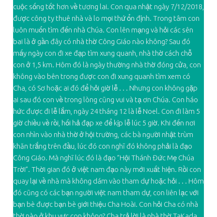
cuộc sống tốt hơn về tương lai. Con qua nhật ngày 7/12/2018,
được công ty thuê nhà và lo mọi thứ ổn định. Trong tâm con
luôn muốn tìm đến nhà Chúa. Con lên mạng và hỏi các sên
bai là ở gần đây có nhà thờ Công Giáo nào không? Sau đó
mấy ngày con đi xe đạp tìm xung quanh, nhà thờ cách chỗ
con ở 1,5 km. Hôm đó là ngày thường nhà thờ đóng cửa, con
không vào bên trong được con đi xung quanh tìm xem có
Cha, có Sơ hoặc ai đó để hỏi giờ lễ . . . Nhưng con không gặp
ai sau đó con về trong lòng cũng vui và tạ ơn Chúa. Con háo
hức được đi lễ lắm, ngày 24 tháng 12 là lễ Noel. Con đi làm 5
giờ chiều về rồi, hối hả đạp xe để kịp lễ lúc 5 giờ. Khi đến nơi
con nhìn vào nhà thờ ở hội trường, các bà người nhật trùm
khăn trắng trên đầu, lúc đó con nghĩ đó không phải là đạo
Công Giáo. Mà nghĩ lúc đó là đạo ”Hội Thánh Đức Mẹ Chúa
Trời”. Thời gian đó ở việt nam đạo này mới xuất hiện. Rồi con
quay lại về nhà mà không dám vào tham dự hoặc hỏi . . . Hôm
đó cũng có các bạn người việt nam tham dự, con liên lạc với
bạn bè được bạn bè giới thiệu Cha Hoài. Con hỏi Cha có nhà
thờ nào ở khu vực con không? Cha trả lời là nhà thờ TaKada