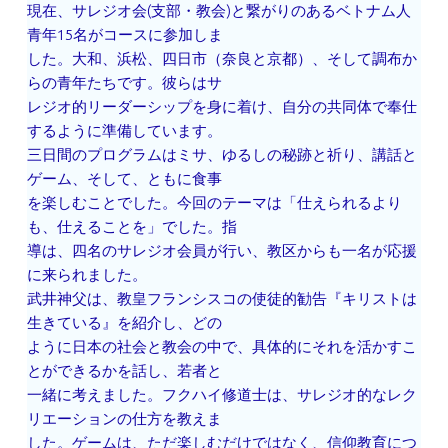
現在、サレジオ会(支部・教会)と繋がりのあるベトナム人
青年15名がコースに参加しま
した。大和、浜松、四日市（奈良と京都）、そして調布か
らの青年たちです。彼らはサ
レジオ的リーダーシップを身に着け、自分の共同体で奉仕
するように準備しています。
三日間のプログラムはミサ、ゆるしの秘跡と祈り、講話と
ゲーム、そして、ともに食事
を楽しむことでした。今回のテーマは「仕えられるより
も、仕えることを」でした。指
導は、四名のサレジオ会員が行い、教区からも一名が応援
に来られました。
武井神父は、教皇フランシスコの使徒的勧告『キリストは
生きている』を紹介し、どの
ように日本の社会と教会の中で、具体的にそれを活かすこ
とができるかを話し、若者と
一緒に考えました。フクハイ修道士は、サレジオ的なレク
リエーションの仕方を教えま
した。ゲームは、ただ楽しむだけではなく、信仰教育につ