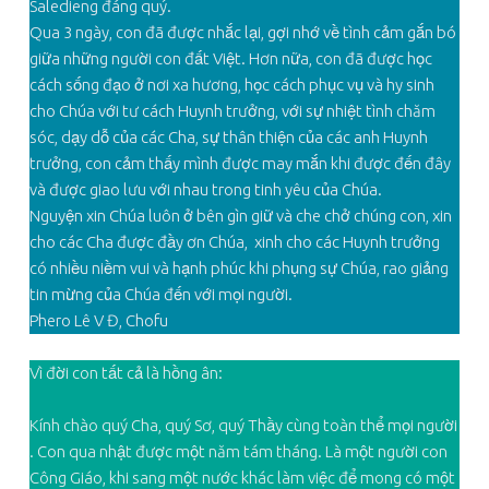
Saledieng đáng quý.
Qua 3 ngày, con đã được nhắc lại, gợi nhớ về tình cảm gắn bó
giữa những người con đất Việt. Hơn nữa, con đã được học
cách sống đạo ở nơi xa hương, học cách phục vụ và hy sinh
cho Chúa với tư cách Huynh trưởng, với sự nhiệt tình chăm
sóc, dạy dỗ của các Cha, sự thân thiện của các anh Huynh
trưởng, con cảm thấy mình được may mắn khi được đến đây
và được giao lưu với nhau trong tinh yêu của Chúa.
Nguyện xin Chúa luôn ở bên gìn giữ và che chở chúng con, xin
cho các Cha được đầy ơn Chúa, xinh cho các Huynh trưởng
có nhiều niềm vui và hạnh phúc khi phụng sự Chúa, rao giảng
tin mừng của Chúa đến với mọi người.
Phero Lê V Đ, Chofu
Vì đời con tất cả là hồng ân:
Kính chào quý Cha, quý Sơ, quý Thầy cùng toàn thể mọi người
. Con qua nhật được một năm tám tháng. Là một người con
Công Giáo, khi sang một nước khác làm việc để mong có một