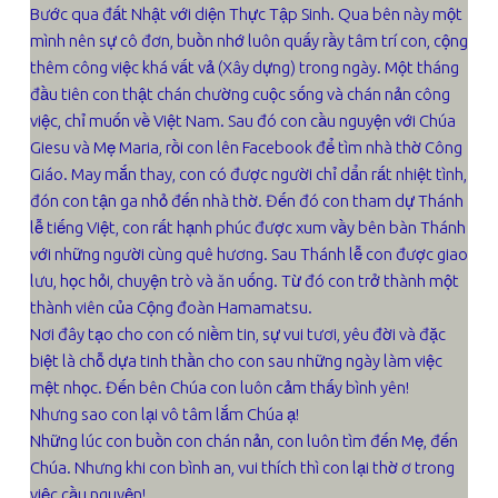
Bước qua đất Nhật với diện Thực Tập Sinh. Qua bên này một
mình nên sự cô đơn, buồn nhớ luôn quấy rầy tâm trí con, cộng
thêm công việc khá vất vả (Xây dựng) trong ngày. Một tháng
đầu tiên con thật chán chường cuộc sống và chán nản công
việc, chỉ muốn về Việt Nam. Sau đó con cầu nguyện với Chúa
Giesu và Mẹ Maria, rồi con lên Facebook để tìm nhà thờ Công
Giáo. May mắn thay, con có được người chỉ dẩn rất nhiệt tình,
đón con tận ga nhỏ đến nhà thờ. Đến đó con tham dự Thánh
lễ tiếng Việt, con rất hạnh phúc được xum vầy bên bàn Thánh
với những người cùng quê hương. Sau Thánh lễ con được giao
lưu, học hỏi, chuyện trò và ăn uống. Từ đó con trở thành một
thành viên của Cộng đoàn Hamamatsu.
Nơi đây tạo cho con có niềm tin, sự vui tươi, yêu đời và đặc
biệt là chỗ dựa tinh thần cho con sau những ngày làm việc
mệt nhọc. Đến bên Chúa con luôn cảm thấy bình yên!
Nhưng sao con lại vô tâm lắm Chúa ạ!
Những lúc con buồn con chán nản, con luôn tìm đến Mẹ, đến
Chúa. Nhưng khi con bình an, vui thích thì con lại thờ ơ trong
việc cầu nguyện!