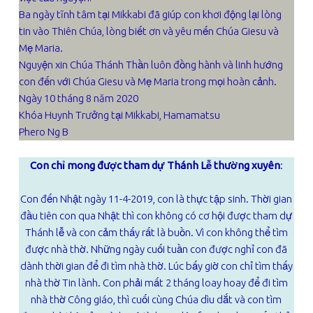
Ba ngày tĩnh tâm tại Mikkabi đã giúp con khơi động lại lòng
tin vào Thiên Chúa, lòng biết ơn và yêu mến Chúa Giesu và
Mẹ Maria.
Nguyện xin Chúa Thánh Thần luôn đồng hành và linh hướng
con đến với Chúa Giesu và Mẹ Maria trong mọi hoàn cảnh.
Ngày 10 tháng 8 năm 2020
Khóa Huynh Trưởng tại Mikkabi, Hamamatsu
Phero Ng B
Con chỉ mong được tham dự Thánh Lễ thường xuyên
:
Con đến Nhật ngày 11-4-2019, con là thực tập sinh. Thời gian
đầu tiên con qua Nhật thì con không có cơ hội được tham dự
Thánh lễ và con cảm thấy rất là buồn. Vì con không thể tìm
được nhà thờ. Những ngày cuối tuần con được nghỉ con đã
dành thời gian để đi tìm nhà thờ. Lúc bấy giờ con chỉ tìm thấy
nhà thờ Tin lành. Con phải mất 2 tháng loay hoay để đi tìm
nhà thờ Công giáo, thì cuối cùng Chúa dìu dắt và con tìm