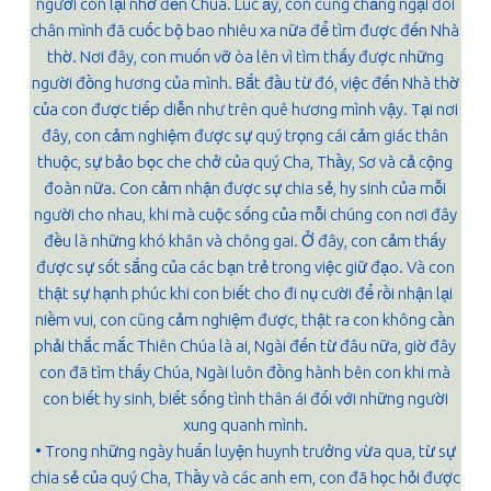
người con lại nhớ đến Chúa. Lúc ấy, con cũng chẳng ngại đôi
chân mình đã cuốc bộ bao nhiêu xa nữa để tìm được đến Nhà
thờ. Nơi đây, con muốn vỡ òa lên vì tìm thấy được những
người đồng hương của mình. Bắt đầu từ đó, việc đến Nhà thờ
của con được tiếp diễn như trên quê hương mình vậy. Tại nơi
đây, con cảm nghiệm được sự quý trọng cái cảm giác thân
thuộc, sự bảo bọc che chở của quý Cha, Thầy, Sơ và cả cộng
đoàn nữa. Con cảm nhận được sự chia sẻ, hy sinh của mỗi
người cho nhau, khi mà cuộc sống của mỗi chúng con nơi đây
đều là những khó khăn và chông gai. Ở đây, con cảm thấy
được sự sốt sắng của các bạn trẻ trong việc giữ đạo. Và con
thật sự hạnh phúc khi con biết cho đi nụ cười để rồi nhận lại
niềm vui, con cũng cảm nghiệm được, thật ra con không cần
phải thắc mắc Thiên Chúa là ai, Ngài đến từ đâu nữa, giờ đây
con đã tìm thấy Chúa, Ngài luôn đồng hành bên con khi mà
con biết hy sinh, biết sống tình thân ái đối với những người
xung quanh mình.
• Trong những ngày huấn luyện huynh trưởng vừa qua, từ sự
chia sẻ của quý Cha, Thầy và các anh em, con đã học hỏi được