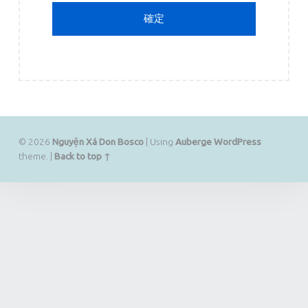
© 2026
Nguyện Xá Don Bosco
|
Using
Auberge
WordPress
theme.
|
Back to top ↑