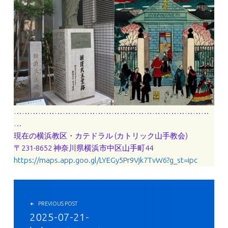
………………………………………………………………
…
現在の横浜教区・カテドラル (カトリック山手教会)
〒231-8652 神奈川県横浜市中区山手町44
https://maps.app.goo.gl/LYEGy5Pr9Vjk7TvW6?g_st=ipc
投稿ナビゲーション
PREVIOUS POST
2025-07-21-