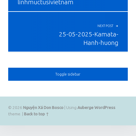
linhmuctusivietnam
NEXT POST
25-05-2025-Kamata-
Hanh-huong
SIDEBAR
Toggle sidebar
© 2026
Nguyện Xá Don Bosco
|
Using
Auberge
WordPress
theme.
|
Back to top ↑