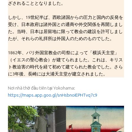
ざされることとなりました。
しかし、19世紀半ば、西欧諸国からの圧力と国内の反発を
受け、日本政府は諸外国との通商や外交関係を再開しまし
た。当時、日本は居留地に限って教会の建設を許可しまし
たが、それらの礼拝所は外国人のためのものでした。
1862年、パリ外国宣教会の司祭によって「横浜天主堂」
（イエスの聖心教会）が建てられました。これは、キリス
ト教迫害の時代を経て初めて建てられた教会でした。さら
に3年後、長崎には大浦天主堂が建立されました。
Nơi nhà thờ đầu tiên tại Yokohama:
https://maps.app.goo.gl/snHsbnoiEPHTvq7c9