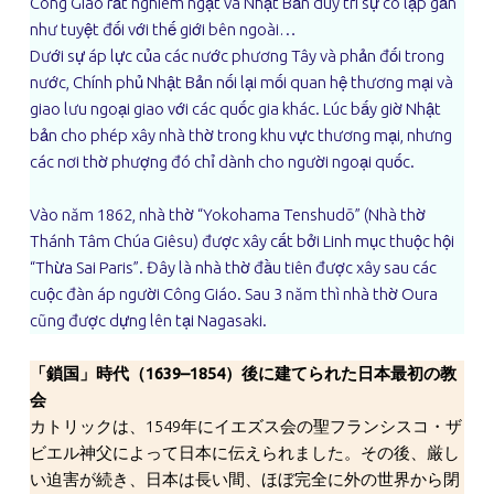
Công Giáo rất nghiêm ngặt và Nhật Bản duy trì sự cô lập gần
như tuyệt đối với thế giới bên ngoài…
Dưới sự áp lực của các nước phương Tây và phản đối trong
nước, Chính phủ Nhật Bản nối lại mối quan hệ thương mại và
giao lưu ngoại giao với các quốc gia khác. Lúc bấy giờ Nhật
bản cho phép xây nhà thờ trong khu vực thương mại, nhưng
các nơi thờ phượng đó chỉ dành cho người ngoại quốc.
Vào năm 1862, nhà thờ “Yokohama Tenshudō” (Nhà thờ
Thánh Tâm Chúa Giêsu) được xây cất bởi Linh mục thuộc hội
“Thừa Sai Paris”. Đây là nhà thờ đầu tiên được xây sau các
cuộc đàn áp người Công Giáo. Sau 3 năm thì nhà thờ Oura
cũng được dựng lên tại Nagasaki.
「鎖国」時代（1639–1854）後に建てられた日本最初の教
会
カトリックは、1549年にイエズス会の聖フランシスコ・ザ
ビエル神父によって日本に伝えられました。その後、厳し
い迫害が続き、日本は長い間、ほぼ完全に外の世界から閉