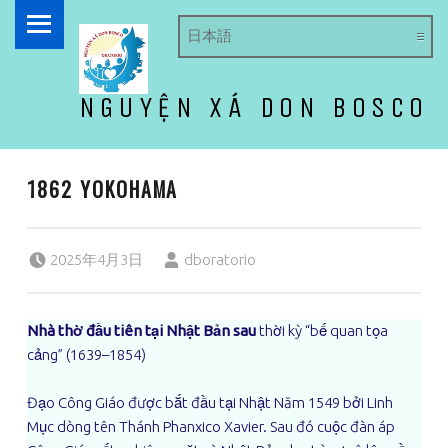
PRIMARY MENU
NGUYỆN XÁ DON BOSCO
ドン・ボスコ オラトリオ
1862 YOKOHAMA
Posted on:
Written by:
2025年4月3日
dboratorio
Nhà thờ đầu tiên tại Nhật Bản sau
thời kỳ “bế quan tọa
cảng” (1639–1854)
Đạo Công Giáo được bắt đầu tại Nhật Năm 1549 bởi Linh
Mục dòng tên Thánh Phanxico Xavier. Sau đó cuộc đàn áp