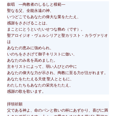
叙唱 ―殉教者のしるしと模範―
聖なる父、全能永遠の神、
いつどこでもあなたの偉大な業をたたえ、
感謝をささげることは、
まことにとうといたいせつな務め（です）。
聖アロイジオ・ヴェルシリアと聖カリスト・カラヴァリオ
は
あなたの恵みに強められ、
いのちをささげて御子キリストに倣い、
あなたのみ名を高めました。
主キリストによって、弱い人びとの中に
あなたの偉大な力が示され、殉教に至る力が注がれます。
あなたをたたえる天使 聖人とともに、
わたしたちもあなたの栄光をたたえ、
感謝の歌を歌います。
拝領祈願
父である神よ、命のパンと救いの杯にあずかり、喜びに満