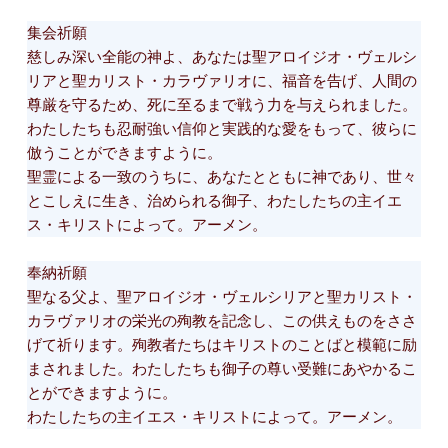
集会祈願
慈しみ深い全能の神よ、あなたは聖アロイジオ・ヴェルシ
リアと聖カリスト・カラヴァリオに、福音を告げ、人間の
尊厳を守るため、死に至るまで戦う力を与えられました。
わたしたちも忍耐強い信仰と実践的な愛をもって、彼らに
倣うことができますように。
聖霊による一致のうちに、あなたとともに神であり、世々
とこしえに生き、治められる御子、わたしたちの主イエ
ス・キリストによって。アーメン。
奉納祈願
聖なる父よ、聖アロイジオ・ヴェルシリアと聖カリスト・
カラヴァリオの栄光の殉教を記念し、この供えものをささ
げて祈ります。殉教者たちはキリストのことばと模範に励
まされました。わたしたちも御子の尊い受難にあやかるこ
とができますように。
わたしたちの主イエス・キリストによって。アーメン。