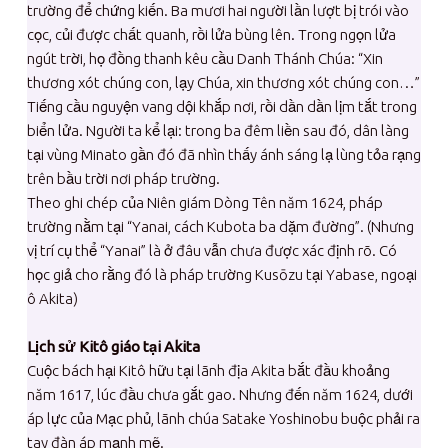
trường để chứng kiến. Ba mươi hai người lần lượt bị trói vào
cọc, củi được chất quanh, rồi lửa bùng lên. Trong ngọn lửa
ngút trời, họ đồng thanh kêu cầu Danh Thánh Chúa: “Xin
thương xót chúng con, lạy Chúa, xin thương xót chúng con…”
Tiếng cầu nguyện vang dội khắp nơi, rồi dần dần lịm tắt trong
biển lửa. Người ta kể lại: trong ba đêm liền sau đó, dân làng
tại vùng Minato gần đó đã nhìn thấy ánh sáng lạ lùng tỏa rạng
trên bầu trời nơi pháp trường.
Theo ghi chép của Niên giám Dòng Tên năm 1624, pháp
trường nằm tại “Yanai, cách Kubota ba dặm đường”. (Nhưng
vị trí cụ thể “Yanai” là ở đâu vẫn chưa được xác định rõ. Có
học giả cho rằng đó là pháp trường Kusōzu tại Yabase, ngoại
ô Akita)
Lịch sử Kitô giáo tại Akita
Cuộc bách hại Kitô hữu tại lãnh địa Akita bắt đầu khoảng
năm 1617, lúc đầu chưa gắt gao. Nhưng đến năm 1624, dưới
áp lực của Mạc phủ, lãnh chúa Satake Yoshinobu buộc phải ra
tay đàn áp mạnh mẽ.