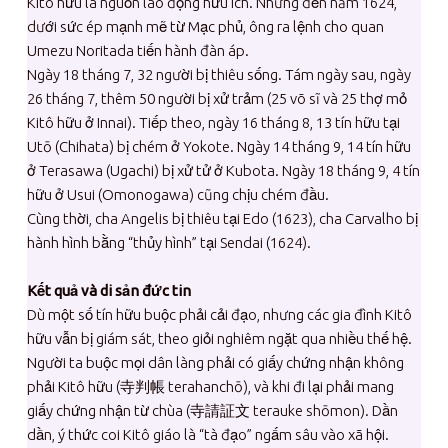
Kitô hữu là nguồn lao động hữu ích. Nhưng đến năm 1624,
dưới sức ép mạnh mẽ từ Mạc phủ, ông ra lệnh cho quan
Umezu Noritada tiến hành đàn áp.
Ngày 18 tháng 7, 32 người bị thiêu sống. Tám ngày sau, ngày
26 tháng 7, thêm 50 người bị xử trảm (25 võ sĩ và 25 thợ mỏ
Kitô hữu ở Innai). Tiếp theo, ngày 16 tháng 8, 13 tín hữu tại
Utō (Chihata) bị chém ở Yokote. Ngày 14 tháng 9, 14 tín hữu
ở Terasawa (Ugachi) bị xử tử ở Kubota. Ngày 18 tháng 9, 4 tín
hữu ở Usui (Omonogawa) cũng chịu chém đầu.
Cùng thời, cha Angelis bị thiêu tại Edo (1623), cha Carvalho bị
hành hình bằng “thủy hình” tại Sendai (1624).
Kết quả và di sản đức tin
Dù một số tín hữu buộc phải cải đạo, nhưng các gia đình Kitô
hữu vẫn bị giám sát, theo giỏi nghiêm ngặt qua nhiều thế hệ.
Người ta buộc mọi dân làng phải có giấy chứng nhận không
phải Kitô hữu (寺判帳 terahanchō), và khi đi lại phải mang
giấy chứng nhận từ chùa (寺請証文 terauke shōmon). Dần
dần, ý thức coi Kitô giáo là “tà đạo” ngấm sâu vào xã hội.