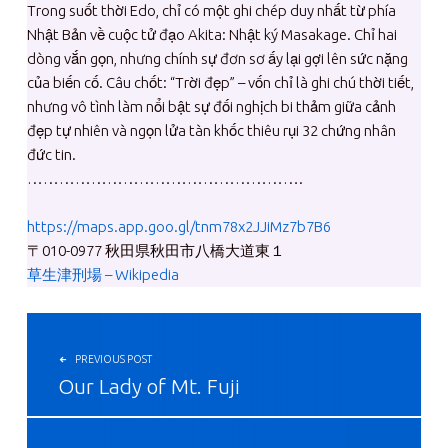
Trong suốt thời Edo, chỉ có một ghi chép duy nhất từ phía
Nhật Bản về cuộc tử đạo Akita: Nhật ký Masakage. Chỉ hai
dòng vắn gọn, nhưng chính sự đơn sơ ấy lại gợi lên sức nặng
của biến cố. Câu chốt: “Trời đẹp” – vốn chỉ là ghi chú thời tiết,
nhưng vô tình làm nổi bật sự đối nghịch bi thảm giữa cảnh
đẹp tự nhiên và ngọn lửa tàn khốc thiêu rụi 32 chứng nhân
đức tin.
…………………………………………….
https://maps.app.goo.gl/tnm78x2JJiMz7b7B6
〒010-0977 秋田県秋田市八橋大道東１
草生津刑場 – Wikipedia
投稿ナビゲーション
PREVIOUS POST
Our Lady of Mt. Fuji