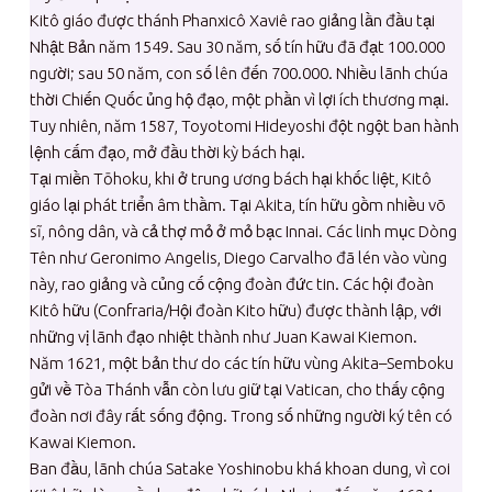
Kitô giáo được thánh Phanxicô Xaviê rao giảng lần đầu tại
Nhật Bản năm 1549. Sau 30 năm, số tín hữu đã đạt 100.000
người; sau 50 năm, con số lên đến 700.000. Nhiều lãnh chúa
thời Chiến Quốc ủng hộ đạo, một phần vì lợi ích thương mại.
Tuy nhiên, năm 1587, Toyotomi Hideyoshi đột ngột ban hành
lệnh cấm đạo, mở đầu thời kỳ bách hại.
Tại miền Tōhoku, khi ở trung ương bách hại khốc liệt, Kitô
giáo lại phát triển âm thầm. Tại Akita, tín hữu gồm nhiều võ
sĩ, nông dân, và cả thợ mỏ ở mỏ bạc Innai. Các linh mục Dòng
Tên như Geronimo Angelis, Diego Carvalho đã lén vào vùng
này, rao giảng và củng cố cộng đoàn đức tin. Các hội đoàn
Kitô hữu (Confraria/Hội đoàn Kito hữu) được thành lập, với
những vị lãnh đạo nhiệt thành như Juan Kawai Kiemon.
Năm 1621, một bản thư do các tín hữu vùng Akita–Semboku
gửi về Tòa Thánh vẫn còn lưu giữ tại Vatican, cho thấy cộng
đoàn nơi đây rất sống động. Trong số những người ký tên có
Kawai Kiemon.
Ban đầu, lãnh chúa Satake Yoshinobu khá khoan dung, vì coi