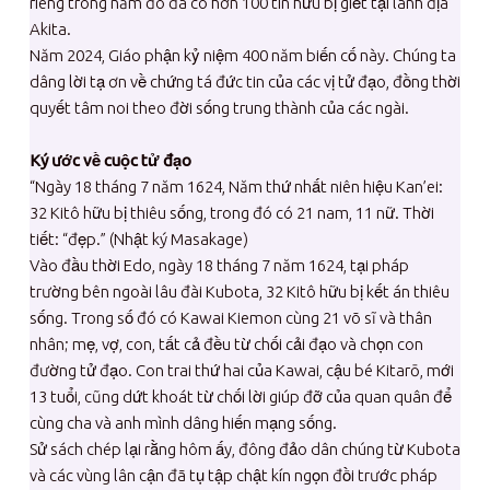
riêng trong năm đó đã có hơn 100 tín hữu bị giết tại lãnh địa
Akita.
Năm 2024, Giáo phận kỷ niệm 400 năm biến cố này. Chúng ta
dâng lời tạ ơn về chứng tá đức tin của các vị tử đạo, đồng thời
quyết tâm noi theo đời sống trung thành của các ngài.
Ký ước về cuộc tử đạo
“Ngày 18 tháng 7 năm 1624, Năm thứ nhất niên hiệu Kan’ei:
32 Kitô hữu bị thiêu sống, trong đó có 21 nam, 11 nữ. Thời
tiết: “đẹp.” (Nhật ký Masakage)
Vào đầu thời Edo, ngày 18 tháng 7 năm 1624, tại pháp
trường bên ngoài lâu đài Kubota, 32 Kitô hữu bị kết án thiêu
sống. Trong số đó có Kawai Kiemon cùng 21 võ sĩ và thân
nhân; mẹ, vợ, con, tất cả đều từ chối cải đạo và chọn con
đường tử đạo. Con trai thứ hai của Kawai, cậu bé Kitarō, mới
13 tuổi, cũng dứt khoát từ chối lời giúp đỡ của quan quân để
cùng cha và anh mình dâng hiến mạng sống.
Sử sách chép lại rằng hôm ấy, đông đảo dân chúng từ Kubota
và các vùng lân cận đã tụ tập chật kín ngọn đồi trước pháp