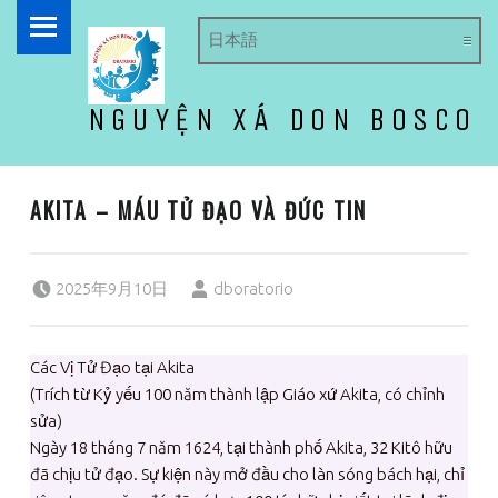
PRIMARY MENU
NGUYỆN XÁ DON BOSCO
ドン・ボスコ オラトリオ
AKITA – MÁU TỬ ĐẠO VÀ ĐỨC TIN
Posted on:
Written by:
2025年9月10日
dboratorio
Các Vị Tử Đạo tại Akita
(Trích từ Kỷ yếu 100 năm thành lập Giáo xứ Akita, có chỉnh
sửa)
Ngày 18 tháng 7 năm 1624, tại thành phố Akita, 32 Kitô hữu
đã chịu tử đạo. Sự kiện này mở đầu cho làn sóng bách hại, chỉ