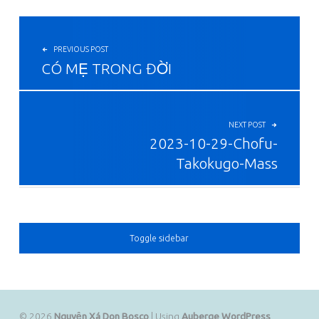
投稿ナビゲーション
PREVIOUS POST
CÓ MẸ TRONG ĐỜI
NEXT POST
2023-10-29-Chofu-
Takokugo-Mass
SIDEBAR
Toggle sidebar
© 2026
Nguyện Xá Don Bosco
|
Using
Auberge
WordPress