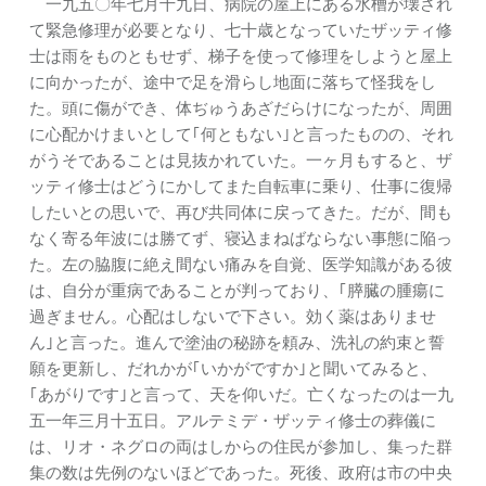
一九五〇年七月十九日、病院の屋上にある水槽が壊され
て緊急修理が必要となり、七十歳となっていたザッティ修
士は雨をものともせず、梯子を使って修理をしようと屋上
に向かったが、途中で足を滑らし地面に落ちて怪我をし
た。頭に傷ができ、体ぢゅうあざだらけになったが、周囲
に心配かけまいとして｢何ともない｣と言ったものの、それ
がうそであることは見抜かれていた。一ヶ月もすると、ザ
ッティ修士はどうにかしてまた自転車に乗り、仕事に復帰
したいとの思いで、再び共同体に戻ってきた。だが、間も
なく寄る年波には勝てず、寝込まねばならない事態に陥っ
た。左の脇腹に絶え間ない痛みを自覚、医学知識がある彼
は、自分が重病であることが判っており、｢膵臓の腫瘍に
過ぎません。心配はしないで下さい。効く薬はありませ
ん｣と言った。進んで塗油の秘跡を頼み、洗礼の約束と誓
願を更新し、だれかが｢いかがですか｣と聞いてみると、
｢あがりです｣と言って、天を仰いだ。亡くなったのは一九
五一年三月十五日。アルテミデ・ザッティ修士の葬儀に
は、リオ・ネグロの両はしからの住民が参加し、集った群
集の数は先例のないほどであった。死後、政府は市の中央