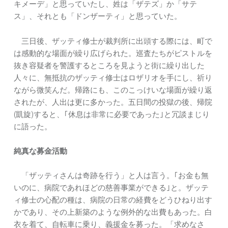
キメーデ」と思っていたし、姓は「ザテズ」か「サテ
ス」、それとも「ドンザーティ」と思っていた。
三日後、ザッティ修士が裁判所に出頭する際には、町で
は感動的な場面が繰り広げられた。巡査たちがピストルを
抜き容疑者を警護するところを見ようと街に繰り出した
人々に、無抵抗のザッティ修士はロザリオを手にし、祈り
ながら微笑んだ。帰路にも、このこっけいな場面が繰り返
されたが、人出は更に多かった。五日間の投獄の後、帰院
(凱旋)すると、｢休息は非常に必要であった｣と冗談まじり
に語った。
純真な募金活動
「ザッティさんは奇跡を行う」と人は言う。｢お金も無
いのに、病院であれほどの慈善事業ができる｣と。ザッテ
ィ修士の心配の種は、病院の日常の経費をどうひねり出す
かであり、その上新築のような例外的な出費もあった。白
衣を着て、自転車に乗り、義援金を募った。「求めなさ