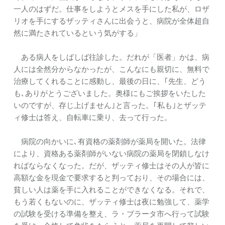
一人のはずだ。仕事をしようとメスを手にした私が、ロザ
リオを手にするザッティさんに出会うと、病院が全体超自
然に満たされているという気がする」
ある病人をしばしば往診した。だれが「医者」かは、病
人には全然分からなかったが、こんなにも親切に、無料で
治療してくれることに感動し、最後の日に、｢先生、どう
も､ありがとうございました。奥様にもご挨拶をいたした
いのですが、存じ上げません｣と言った。｢私も｣とザッテ
ィ修士は答え、自転車に乗り、去って行った。
病院の向かいに､有資格の薬剤師が薬局を開いた。法律
により、資格ある薬剤師がいない病院の薬局を閉鎖しなけ
ればならなくなった。だが、ザッティ修士はその人が皆に
高額な金を現金で要求すると判っており、その場合には、
貧しい人は薬を手に入れることができなくなる。それで、
もう若くもないのに、ザッティ修士は夜に勉強して、薬学
の試験を受ける準備を整え、ラ・ブラータ市へ行って試験