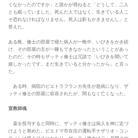
くなかったのですか」と誰かが尋ねると「どうして。二人
とも眠っていました。死んだ人ではなく、生きている人こ
そ恐れなければなりません。死人は鼾もかきませんし」と
答えた。
ある晩、修士の部屋で寝た病人が一晩中、いびきをかき続
け、その部屋の主が一睡もできなかったということがあっ
たのだ。その時もザッティ修士は冗談で「いびきを聞いて
嬉しかったです。まだ生きていると分かったから」と言っ
た。
ある時、病院のピエトラフランカ先生が急病になり、ザ
ッティ修士の部屋に収容されたが、間もなく亡くなった。
宣教師魂
薬を投与すると同時に、ザッティ修士は病人を神に近づ
けようと努めた。ビエドマ市在住の運転手ナザリオ・コン