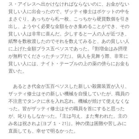
ス・アイレスへ出かけなければならないのに、お金がない
貧しい人に出会ったので、ザッティ修士はポケットの中を
まさぐり、あっちから札一枚、こっちから硬貨数個を引き
出し、ようやく必要な金額をかき集めることができ、その
貧しい人は非常に喜んだ。少しすると一人の人が近づき、
紙幣を数枚渡したのでそれを数えてみると、あの貧しい人
に上げた金額プラス五ペソスであった。｢割増金はみ摂理
が無料でくださったチップだ｣。 病人を見舞う際、非常に
貧しい人には、ナイト・テーブルの上の薬の傍らにお金も
置いた。
あるとき代金が五百ペソスした新しい殺菌装置が入り、
ザッティ修士はその新しい機械を自慢していたが、職員の
不注意でタンクに水を入れ忘れ、機械が焼けて使えなくな
った。皆がザッティ修士はその職員を首にすると思った
が、叱りもしなかった。｢主は与え、また奪われた。主の
み名は祝されよ(ヨブ １・21)｣。神の僕は困難や苦しみに
直面しても、幸せで明るかった。