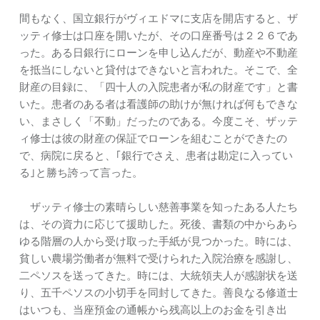
間もなく、国立銀行がヴィエドマに支店を開店すると、ザ
ッティ修士は口座を開いたが、その口座番号は２２６であ
った。ある日銀行にローンを申し込んだが、動産や不動産
を抵当にしないと貸付はできないと言われた。そこで、全
財産の目録に、「四十人の入院患者が私の財産です」と書
いた。患者のある者は看護師の助けが無ければ何もできな
い、まさしく「不動」だったのである。今度こそ、ザッテ
ィ修士は彼の財産の保証でローンを組むことができたの
で、病院に戻ると、｢銀行でさえ、患者は勘定に入ってい
る｣と勝ち誇って言った。
ザッティ修士の素晴らしい慈善事業を知ったある人たち
は、その資力に応じて援助した。死後、書類の中からあら
ゆる階層の人から受け取った手紙が見つかった。時には、
貧しい農場労働者が無料で受けられた入院治療を感謝し、
二ペソスを送ってきた。時には、大統領夫人が感謝状を送
り、五千ペソスの小切手を同封してきた。善良なる修道士
はいつも、当座預金の通帳から残高以上のお金を引き出