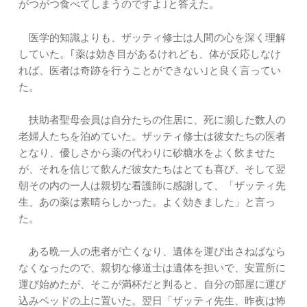
がつがつ食べてしまうのですよ｣と答えた。
医学的知識よりも、ザッティ修士は人間の心を深く理解
していた。｢薬は効き目があるけれども、体が反応しなけ
れば、医者は奇跡を行うことができない｣と良く言ってい
た。
扶助者聖母会員は自分たちの住居に、死に瀕した数人の
老婦人たちを泊めていた。ザッティ修士は彼女たちの医者
となり、優しさから薬の代わりに砂糖水をよく飲ませた
が、それを信じて飲んだ彼女たちはとても喜び、そして翌
朝その内の一人は親切な看護師に感謝して、「ザッティ先
生、あの薬は素晴らしかった。よく効きました」と言っ
た。
ある晩一人の患者が亡くなり、遺体を運び出さねばなら
なくなったので、親切な修道士は遺体を担いで、安置所に
運び始めたが、そこが満杯だと判ると、自分の部屋に運び
込みベッドの上に置いた。翌日「ザッティ先生、昨夜は怖