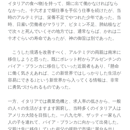
イタリアの食べ物)を持って、畑に出て働かなければなら
なかった。十六才まで畑仕事を手伝う仕事を続けたが、当
時のアルテミデは、栄養不足でやつれた少年であった。当
時、日雇い労働者がマラリア、ビタミン不足、肺結核など
で次々と死んでいくその地方では、通常ならば、かれは二
十才ぐらいの寿命であったが、神の御旨は別であった。
こうした境遇を改善すべく、アルテミデの両親は南米に
移住しようと思った。既にボレット村からアルゼンチンの
バイア・ブランカに移住していった近親者もあり、｢懸命
に働く気さえあれば、この新世界ではしっかりした生活が
容易にできる｣という新世界から入ってくる情報は、非常
に勇気づけられるものであった。
一方、イタリアでは農業危機と、求人率の低さから、一般
の人々の生活がますます困窮し、当時多くのイタリア人は
アメリカ大陸を目指した。一八九七年、ザッティ一家も八
人の子を連れて、バイア・ブランカに向かって出発した。
父親は先に移住していた叔父の援助で市場に屋台を出し、