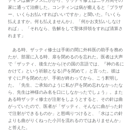
ティンは腸チフスにかかり、ザッティ修士は二ヶ月間その
家に通って治療した。コンティンは病が癒えると「ブラザ
ー、いくらお払いすればいいですか」と聞いた。｢いくら
払えますか。何も払えませんか｣、「何かお支払いしなけ
れば」、「それなら、告解をして聖体拝領をすれば清算さ
れます」
ある時、ザッティ修士は手術の間に外科医の助手を務め
たが、部屋に入る時、扉を閉めるのを忘れた。医者は大声
で「ザッティ、後生だから(その国の言語では、『神の名に
かけて』という祈願となる)戸を閉めて」と言った。彼は
すぐに戸を閉めたが、手術が終わってから、こう釈明し
た。「先生、ご承知のように私が戸を閉め忘れなかったな
ら、先生は神様のみ名を口にしなかったでしょう」。また
ある時ザッティ修士が注射をしようとすると、その針は曲
がっていたので、医者が「ザッティ、そんなに曲がった針
で注射ができるものか」と怒鳴りつけると、「水はこの針
よりも曲がりくねった小川を流れるのではありませんか」
と答えた。