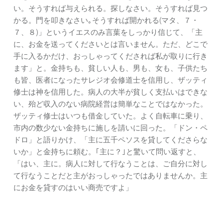
い。そうすれば与えられる。探しなさい。そうすれば見つ
かる。門を叩きなさい｡そうすれば開かれる(マタ、７・
７、８)」というイエスのみ言葉をしっかり信じて、「主
に、お金を送ってくださいとは言いません。ただ、どこで
手に入るかだけ、おっしゃってくだされば私が取りに行き
ます」と。金持ちも、貧しい人も、男も、女も、子供たち
も皆、医者になったサレジオ会修道士を信用し、ザッティ
修士は神を信用した。病人の大半が貧しく支払いはできな
い、殆ど収入のない病院経営は簡単なことではなかった。
ザッティ修士はいつも借金していた。よく自転車に乗り、
市内の数少ない金持ちに施しを請いに回った。「ドン・ペ
ドロ」と語りかけ、「主に五千ペソスを貸してくださらな
いか」と金持ちに頼む。｢主に？｣と驚いて問い返すと、
「はい、主に。病人に対して行なうことは、ご自分に対し
て行なうことだと主がおっしゃったではありませんか。主
にお金を貸すのはいい商売ですよ」