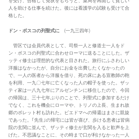
を受け、合格して免状をもらうと、薬局を再開して貧しい
人を助ける仕事を続けた。後には看護学の試験も受けて合
格した。
ドン・ボスコの列聖式に
(一九三四年)
管区では会員代表として、司祭一人と修道士一人をド
ン・ボスコの列聖式に合わせローマに送ることにした。ザ
ッティ修士は理想的な代表と目された。旅行にふさわしい
洋服はなかったが、自分にお金を出費したくなかったの
で、一人の医者から洋服を借り、死の床にある宣教師の鞄
を利用、一九〇七年に亡くなった人の帽子を使った。ザッ
ティ家は一八九七年にアルゼンチンに移住したので、今回
の帰国は、三十七年ぶりのことで、列聖式に参加するだけ
でなく、これを機会にローマや、トリノの上長、生まれ故
郷のボレット村も訪れた。ビエドマへの帰還はまさに凱旋
であった。｢先生｣の帰宅には皆が喜び、歩ける患者は皆病
院の玄関に並んで、ザッティ修士が玄関を入ると歓声を上
げた。不思議なことに、その時まで口が利けなかった一人