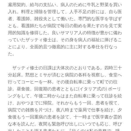
雇用契約、給与の支払い、病人のために牛乳と野菜を買い
入れ、料理と掃除を管理して、人手不足の折には、自ら医
者、看護師、雑役夫として働いた。専門的な医学を学ばず
とも、看護師たちが病院で毎日の勤めを果たすのを見て実
用的知識を修得した。良いサマリア人の特徴が豊かに備わ
っていたザッティ修士は、その身を病人の福祉に捧げるこ
とにより、全面的且つ徹底的に主に対する奉仕を行なっ
た。
ザッティ修士の日課は大体次のとおりである。四時三十
分起床。黙想とミサが済むと病院の各科を視察し、食堂へ
行ってコーヒーを一杯。その後自転車に乗って町での往
診。昼食後、回復期の患者とともに(イタリア式の) ボーリ
ングをして、午後二時からはまた自転車に乗って往診を続
け、おやつまでに帰院。それからもう一回、患者を視て、
病院での雑務を片づけ、夜八時まで薬局で仕事を続け、夕
食後もう一回重病の患者を診て、十一時まで医学書か霊的
な本を読んだ。夜間も緊急呼び出しにいつでも応じ、呼び
出したことを謝る患者たちに、｢行くのは私の義務で、呼