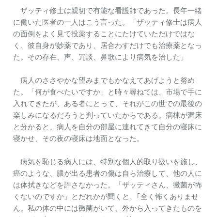
ザッティ修士は親切で有能な看護師であった。長年一緒
に働いた医者の一人はこう言った。「ザッティ修士は病人
の面倒をよく見て投薬することにたけていただけではな
く、彼自身が妙薬であり、居合わすだけでも治療薬となっ
た。その存在、声、冗談、鼻歌により病気を治した」
病人のささやかな望みまでもかなえてあげようと努め
た。「何が食べたいですか」と時々尋ねては、市場で手に
入れてきたが、ある者にとって、それがこの世での最後の
楽しみになるだろうと判っていたからである。病棟が満床
と分かると、病人を自分の部屋に連れてきて自分の寝床に
寝かせ、その夜の寝床は地面となった。
病気を恥じる病人には、特別な個人的取り扱いを施し、
癌のような、膿が出る患者の傷は自ら治療して、他の人に
は体拭きなどを許さなかった。「ザッティさん、黴菌が怖
くないのですか」とだれかが聞くと、｢全く怖くありませ
ん。私の体の中には黴菌がいて、外から入ってきたものを