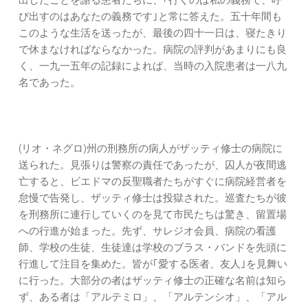
び出すのはあなたの義務です｣と常に答えた。五十年間も
このような生活を送ったが、最後の四十一日は、寝たきり
で休まなければならなかった。病院の評判があまりにも良
く、一九一五年の記録によれば、当時の入院患者は一八九
名であった。
(リオ・ネグロ)州の刑務所の病人がザッティ修士の病院に
送られた。見張りは警察の責任であったが、囚人が夜間逃
亡すると、ビエドマの反聖職者たちがすぐに病院経営者を
怠慢で告発し、ザッティ修士は投獄された。巡査たちが彼
を刑務所に連行していくのを見て市民たちは驚き、留置場
への行進が始まった。先ず、サレジオ会員、病院の看護
師、学校の生徒、生徒達は学校のブラス・バンドを先頭に
行進して注目を集めた。皆が｢愛する医者、友人｣を見舞い
に行った。大部分の者はザッティ修士の正確な名前は知ら
ず、ある者は「アルテミロ」、「アルテンシオ」、「アル