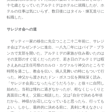
十七歳となっていたアルテミデはホテルに就職したが、ホ
テルの仕事は気にいらず、数日後にはタイル・煉瓦造りに
転職した。
サレジオ会への道
ザッティ一家の移住に先立つこと二十二年前に、サレジ
オ会はアルゼンチンに進出、一八九〇年にはバイア・ブラ
ンカで支部を開いた。アルテミデの家族が住み着いたのは
その支部のすぐ近くだったので、若き日のアルテミデは暇
さえあれば主任司祭のカルロ・カヴァルリ神父のところで
時間を過ごし、教会を伝い、病人見舞いの時にもついて行
った。神父から渡されたドン・ボスコ伝を興味深く読み、
「サレジオ会員になったらどうだろうか」と徐々に自問し
始めた。当初は憧れに過ぎなかったが、程なくじっくりと
真面目に考え、父親に相談した。父は｢自分で決める年頃
だから、神様がお召しになっていると思ったら、行っても
よい。しかし、最終的に決める前に、真剣に考えなさい｣