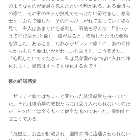
のようなものが全身を包んだという噂がある。ある金持ち
の家で、その家の主人が無礼でそっけない応対をし、修道
士を手ぶらで帰した。その打ちひしがれて去っていく姿を
見て、主人はあまりにも感動し、召使を呼んで、｢追っか
けて呼び戻せ｣と命じ、彼が戻ると、依頼しただけの金額
を渡した。あるとき、だれかがザッティ修士に、あの金持
ちからもらう金はいかがわしいと言うと、こう答えた。
「心配しないでください。私は兄弟愛のるつぼに入れて浄
化します。愛徳はすべてを浄化する火です」
彼の経済感覚
ザッティ修士はちょっと変わった経済感覚を持ってい
た。それは経済学の教授たちには受け入れられないものだ
が、神の前では全くもって健全なものであった。要約すれ
ばこうである。
「危機は、お金が貯蔵され、国民の間に流通させられない