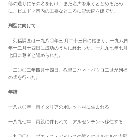
部の通りにその名を付け、また名声を永くとどめるため
に、ビエドマ市内の主要なところに記念碑を建てた。
列聖に向けて
列福調査は一九八〇年三 月二十三日に始まり、一九八四
年十二月十四日に成功のうちに終わった。一九九七年七月
七日に尊者と認められた。
二〇〇二年四月十四日。教皇ヨハネ・パウロ二世が列福
の式を行った。
年譜
一八八〇年 南イタリアのボレット村に生まれる
一八九七年 両親に伴われて、アルゼンチンへ移住する
一九〇〇年 ブエノス・アイレスの近くのベルナルで志願