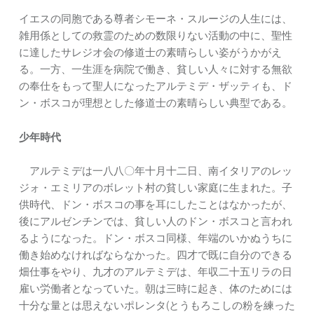
イエスの同胞である尊者シモーネ・スルージの人生には、
雑用係としての救霊のための数限りない活動の中に、聖性
に達したサレジオ会の修道士の素晴らしい姿がうかがえ
る。一方、一生涯を病院で働き、貧しい人々に対する無欲
の奉仕をもって聖人になったアルテミデ・ザッティも、ド
ン・ボスコが理想とした修道士の素晴らしい典型である。
少年時代
アルテミデは一八八〇年十月十二日、南イタリアのレッ
ジォ・エミリアのボレット村の貧しい家庭に生まれた。子
供時代、ドン・ボスコの事を耳にしたことはなかったが、
後にアルゼンチンでは、貧しい人のドン・ボスコと言われ
るようになった。ドン・ボスコ同様、年端のいかぬうちに
働き始めなければならなかった。四才で既に自分のできる
畑仕事をやり、九才のアルテミデは、年収二十五リラの日
雇い労働者となっていた。朝は三時に起き、体のためには
十分な量とは思えないポレンタ(とうもろこしの粉を練った