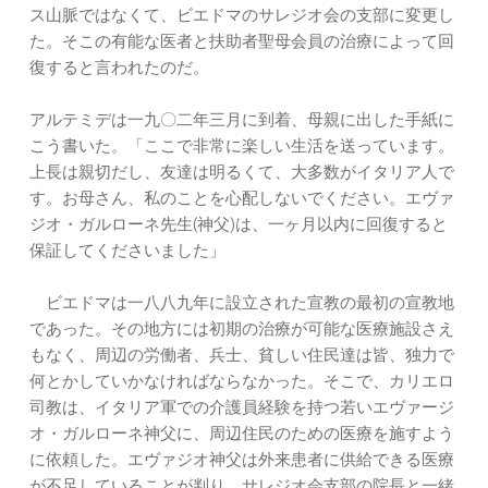
ス山脈ではなくて、ビエドマのサレジオ会の支部に変更し
た。そこの有能な医者と扶助者聖母会員の治療によって回
復すると言われたのだ。
アルテミデは一九〇二年三月に到着、母親に出した手紙に
こう書いた。「ここで非常に楽しい生活を送っています。
上長は親切だし、友達は明るくて、大多数がイタリア人で
す。お母さん、私のことを心配しないでください。エヴァ
ジオ・ガルローネ先生(神父)は、一ヶ月以内に回復すると
保証してくださいました」
ビエドマは一八八九年に設立された宣教の最初の宣教地
であった。その地方には初期の治療が可能な医療施設さえ
もなく、周辺の労働者、兵士、貧しい住民達は皆、独力で
何とかしていかなければならなかった。そこで、カリエロ
司教は、イタリア軍での介護員経験を持つ若いエヴァージ
オ・ガルローネ神父に、周辺住民のための医療を施すよう
に依頼した。エヴァジオ神父は外来患者に供給できる医療
が不足していることが判り、サレジオ会支部の院長と一緒