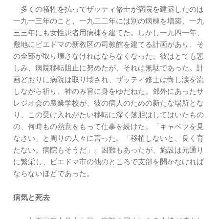
多くの犠牲を払ってザッティ修士が病院を建築したのは
一九一三年のこと、一九二二年には別の病棟を増築、一九
三三年にも女性患者用病棟を建てた。しかし一九四一年、
敷地にビエドマの新教区の司教館を建てる計画があり、そ
の全部が取り壊さなければならなくなった。彼はとても悲
しみ、病院移転阻止に努めたが、それは無駄であった。計
画どおりに病院は取り壊され、ザッティ修士は悔し涙を流
しながら祈り、神のみ旨に身をゆだねた。郊外にあったサ
レジオ会の農業学校が、彼の病人のための新たな場所とな
り、この受け入れがたい移転に深く落胆はしてはいたもの
の、何時もの熱意をもって仕事を続けた。「キャベツを見
なさい」と周りの人々に言った。「移植しないと、良く育
たない。病院もそうだ」。困難もあったが、施設は元通り
に繁栄し、ビエドマ市の他のところで支部を開かなければ
ならないほどであった。
病気と死去