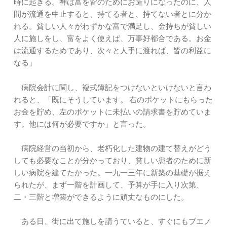
時に起きる。神は富を皆のためにお造りになったのに、人
間が流通を中止すると、持てる者と、持てない者とに分か
れる。貧しい人々がわずかな富で満足し、金持ちが貧しい
人に施しをし、富をよく使えば、万事好都合である。お金
は流通するためであり、次々と人手に渡れば、皆の利益に
なる」
病院会計に関し、複式簿記をつけないといけないと言わ
れると、「既にそうしています。 右のポケットにもらった
お金を貯め、左のポケットに未払いの請求書を貯めていま
す。他には何が必要ですか」と言った。
病院経営の当初から、老朽化した建物の建て替えがどう
しても必要なことが分かっており、貧しい患者のために新
しい病院を建てたかった。一九一三年に新築の基礎が据え
られたが、まず一階を計画して、予算が手に入り次第、
二・三階と増築ができるように頑丈なものにした。
ある日、街に出て施しを請うていると、すぐにもブエノ