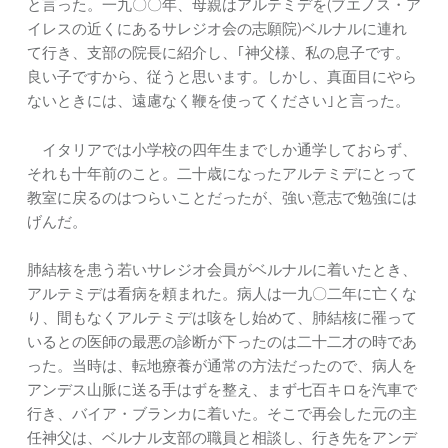
と言った。一九〇〇年、母親はアルテミデを(ブエノス・ア
イレスの近くにあるサレジオ会の志願院)ベルナルに連れ
て行き、支部の院長に紹介し、｢神父様、私の息子です。
良い子ですから、従うと思います。しかし、真面目にやら
ないときには、遠慮なく鞭を使ってください｣と言った。
イタリアでは小学校の四年生までしか通学しておらず、
それも十年前のこと。二十歳になったアルテミデにとって
教室に戻るのはつらいことだったが、強い意志で勉強には
げんだ。
肺結核を患う若いサレジオ会員がベルナルに着いたとき、
アルテミデは看病を頼まれた。病人は一九〇二年に亡くな
り、間もなくアルテミデは咳をし始めて、肺結核に罹って
いるとの医師の最悪の診断が下ったのは二十二才の時であ
った。当時は、転地療養が通常の方法だったので、病人を
アンデス山脈に送る手はずを整え、まず七百キロを汽車で
行き、バイア・ブランカに着いた。そこで再会した元の主
任神父は、ベルナル支部の職員と相談し、行き先をアンデ