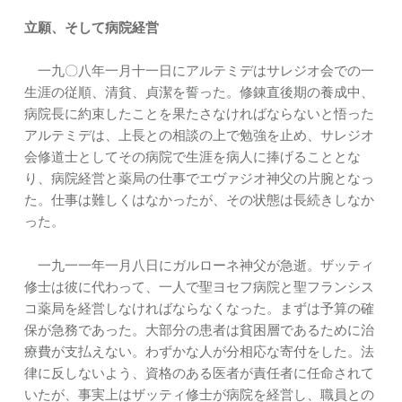
立願、そして病院経営
一九〇八年一月十一日にアルテミデはサレジオ会での一
生涯の従順、清貧、貞潔を誓った。修錬直後期の養成中、
病院長に約束したことを果たさなければならないと悟った
アルテミデは、上長との相談の上で勉強を止め、サレジオ
会修道士としてその病院で生涯を病人に捧げることとな
り、病院経営と薬局の仕事でエヴァジオ神父の片腕となっ
た。仕事は難しくはなかったが、その状態は長続きしなか
った。
一九一一年一月八日にガルローネ神父が急逝。ザッティ
修士は彼に代わって、一人で聖ヨセフ病院と聖フランシス
コ薬局を経営しなければならなくなった。まずは予算の確
保が急務であった。大部分の患者は貧困層であるために治
療費が支払えない。わずかな人が分相応な寄付をした。法
律に反しないよう、資格のある医者が責任者に任命されて
いたが、事実上はザッティ修士が病院を経営し、職員との