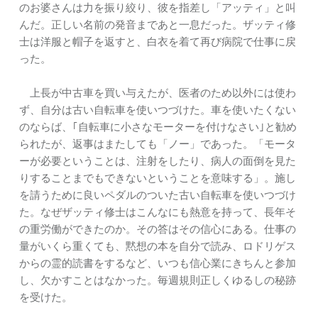
のお婆さんは力を振り絞り、彼を指差し「アッティ」と叫
んだ。正しい名前の発音まであと一息だった。ザッティ修
士は洋服と帽子を返すと、白衣を着て再び病院で仕事に戻
った。
上長が中古車を買い与えたが、医者のため以外には使わ
ず、自分は古い自転車を使いつづけた。車を使いたくない
のならば、｢自転車に小さなモーターを付けなさい｣と勧め
られたが、返事はまたしても「ノー」であった。「モータ
ーが必要ということは、注射をしたり、病人の面倒を見た
りすることまでもできないということを意味する」。施し
を請うために良いペダルのついた古い自転車を使いつづけ
た。なぜザッティ修士はこんなにも熱意を持って、長年そ
の重労働ができたのか。その答はその信心にある。仕事の
量がいくら重くても、黙想の本を自分で読み、ロドリゲス
からの霊的読書をするなど、いつも信心業にきちんと参加
し、欠かすことはなかった。毎週規則正しくゆるしの秘跡
を受けた。