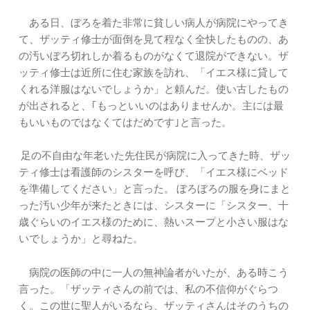
ある日、ぼろを着た非常に貧しい病人が病院にやってき
て、ザッティ修士が面倒を見て程なく全快したものの、あ
の汚いぼろ切れしか着るものがなくて退院ができない。ザ
ッティ修士は近所に住む家族を訪れ、「イエス様に貸して
くれる洋服はないでしょうか」と頼んだ。使い古したもの
が出されると、｢もっといいのはありませんか。主には最
もいいものではなくてはだめです｣と言った。
足の不自由な年老いた先住民が病院に入ってきた時、ザッ
ティ修士は看護師のシスターを呼び、「イエス様にベッド
を準備してください」と言った。 ぼろぼろの服を身にまと
った汚い少年が来たときには、シスターに「シスター、十
歳ぐらいのイエス様のために、熱いスープと小さい服はな
いでしょうか」と尋ねた。
病院の医師の中に一人の無神論者がいたが、ある時こう
言った。「ザッティさんの前では、私の不信仰がぐらつ
く。この世に聖人がいるなら、ザッティさんはそのうちの