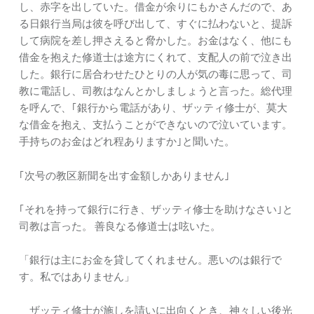
し、赤字を出していた。借金が余りにもかさんだので、あ
る日銀行当局は彼を呼び出して、すぐに払わないと、提訴
して病院を差し押さえると脅かした。お金はなく、他にも
借金を抱えた修道士は途方にくれて、支配人の前で泣き出
した。銀行に居合わせたひとりの人が気の毒に思って、司
教に電話し、司教はなんとかしましょうと言った。総代理
を呼んで、｢銀行から電話があり、ザッティ修士が、莫大
な借金を抱え、支払うことができないので泣いています。
手持ちのお金はどれ程ありますか｣と聞いた。
｢次号の教区新聞を出す金額しかありません｣
｢それを持って銀行に行き、ザッティ修士を助けなさい｣と
司教は言った。 善良なる修道士は呟いた。
「銀行は主にお金を貸してくれません。悪いのは銀行で
す。私ではありません」
ザッティ修士が施しを請いに出向くとき、神々しい後光