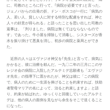
に、司教のところに行って、｢病院が必要です｣と言った。
ジェノバからの出発の折、ドン・ボスコが一行に「病気の
人、若い人、貧しい人に対する特別な配慮をすれば、神と
人々の好意が得られる」と語ったことを思い出した司教の
返事は、「判りました。病院は無くてはならないもので
す」であった。牛小屋を掃除して消毒し、シスターズが香
水を振り掛けて悪臭を消し、初歩の病院と薬局とができ
た。
近所の人々はエヴァジオ神父を｢先生｣と言って、病気に
かかると、彼に治療を頼んだ。一九〇二年の三月にこのサ
レジオ会の病院に入院したアルテミデ志願者も「エヴァジ
オ先生」の指導下に置かれたが、神父は彼に「この病院
で、病人のために一生涯を捧げることを約束すれば、扶助
者聖母マリアの名によって、治ると約束しますよ」と語
り、約束が結ばれた。ゆっくりと回復していったアルテミ
デは、他の病人の面倒を見ながら余生をそこで送くること
になった。