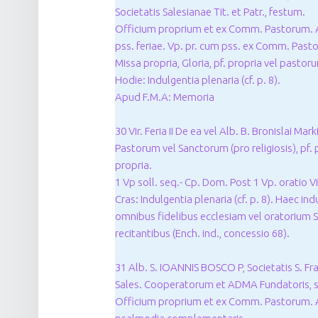
Societatis Salesianae Tit. et Patr., festum.
Officium proprium et ex Comm. Pastorum. 
pss. feriae. Vp. pr. cum pss. ex Comm. Past
Missa propria, Gloria, pf. propria vel pastor
Hodie: Indulgentia plenaria (cf. p. 8).
Apud F.M.A: Memoria
30 Vir. Feria II De ea vel Alb. B. Bronislai M
Pastorum vel Sanctorum (pro religiosis), pf
propria.
1 Vp soll. seq.- Cp. Dom. Post 1 Vp. oratio 
Cras: Indulgentia plenaria (cf. p. 8). Haec in
omnibus fidelibus ecclesiam vel oratorium S
recitantibus (Ench. ind., concessio 68).
31 Alb. S. IOANNIS BOSCO P, Societatis S. Franc
Sales. Cooperatorum et ADMA Fundatoris, s
Officium proprium et ex Comm. Pastorum. 