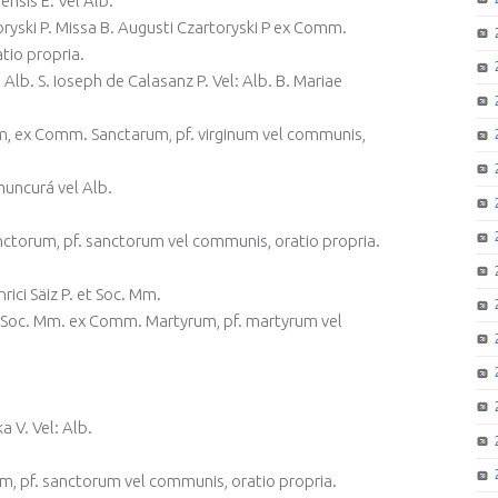
lensis E. Vel Alb.
rtoryski P. Missa B. Augusti Czartoryski P ex Comm.
tio propria.
l: Alb. S. Ioseph de Calasanz P. Vel: Alb. B. Mariae
m, ex Comm. Sanctarum, pf. virginum vel communis,
muncurá vel Alb.
ctorum, pf. sanctorum vel communis, oratio propria.
rici Säiz P. et Soc. Mm.
 et Soc. Mm. ex Comm. Martyrum, pf. martyrum vel
a V. Vel: Alb.
m, pf. sanctorum vel communis, oratio propria.