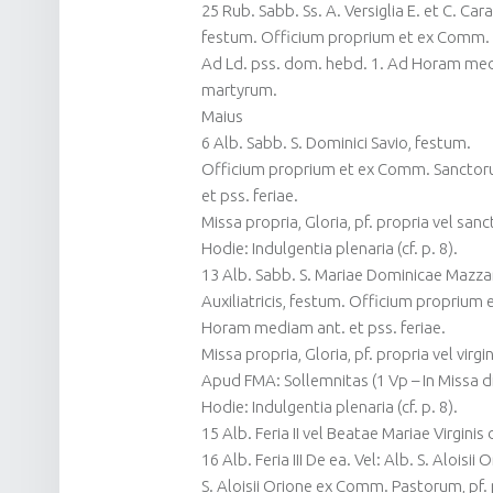
25 Rub. Sabb. Ss. A. Versiglia E. et C. Car
festum. Officium proprium et ex Comm.
Ad Ld. pss. dom. hebd. 1. Ad Horam mediam
martyrum.
Maius
6 Alb. Sabb. S. Dominici Savio, festum.
Officium proprium et ex Comm. Sanctor
et pss. feriae.
Missa propria, Gloria, pf. propria vel san
Hodie: Indulgentia plenaria (cf. p. 8).
13 Alb. Sabb. S. Mariae Dominicae Mazzare
Auxiliatricis, festum. Officium proprium
Horam mediam ant. et pss. feriae.
Missa propria, Gloria, pf. propria vel virg
Apud FMA: Sollemnitas (1 Vp – In Missa d
Hodie: Indulgentia plenaria (cf. p. 8).
15 Alb. Feria II vel Beatae Mariae Virginis
16 Alb. Feria III De ea. Vel: Alb. S. Aloisii 
S. Aloisii Orione ex Comm. Pastorum, pf.