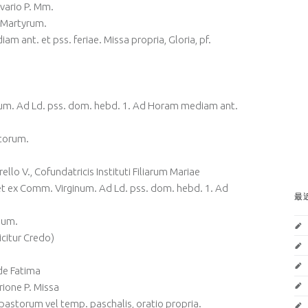
avario P. Mm.
 Martyrum.
 ant. et pss. feriae. Missa propria, Gloria, pf.
um. Ad Ld. pss. dom. hebd. 1. Ad Horam mediam ant.
ctorum.
llo V., Cofundatricis Instituti Filiarum Mariae
 et ex Comm. Virginum. Ad Ld. pss. dom. hebd. 1. Ad
最
inum.
icitur Credo)
 de Fatima
Orione P. Missa
 pastorum vel temp. paschalis, oratio propria.