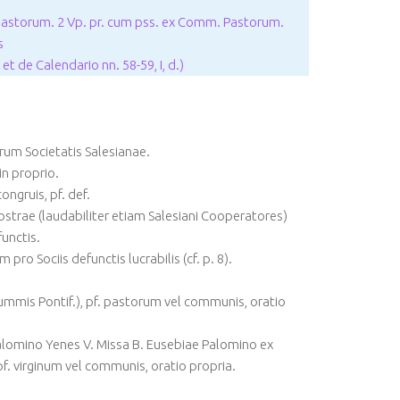
l pastorum. 2 Vp. pr. cum pss. ex Comm. Pastorum.
s
t de Calendario nn. 58-59, I, d.)
um Societatis Salesianae.
n proprio.
ongruis, pf. def.
ostrae (laudabiliter etiam Salesiani Cooperatores)
unctis.
 pro Sociis defunctis lucrabilis (cf. p. 8).
ummis Pontif.), pf. pastorum vel communis, oratio
 Palomino Yenes V. Missa B. Eusebiae Palomino ex
 virginum vel communis, oratio propria.