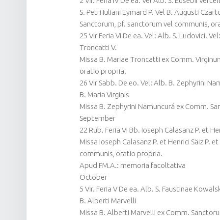
2 Vir. Feria IV De ea. Vel Alb. S. Eusebii Vercel
S. Petri Iuliani Eymard P. Vel B. Augusti Cza
Sanctorum, pf. sanctorum vel communis, ora
25 Vir Feria VI De ea. Vel: Alb. S. Ludovici. Ve
Troncatti V.
Missa B. Mariae Troncatti ex Comm. Virginu
oratio propria.
26 Vir Sabb. De eo. Vel: Alb. B. Zephyrini Na
B. Maria Virginis
Missa B. Zephyrini Namuncurá ex Comm. San
September
22 Rub. Feria VI Bb. Ioseph Calasanz P. et Hen
Missa Ioseph Calasanz P. et Henrici Säiz P.
communis, oratio propria.
Apud FM.A.: memoria facoltativa
October
5 Vir. Feria V De ea. Alb. S. Faustinae Kowalsk
B. Alberti Marvelli
Missa B. Alberti Marvelli ex Comm. Sanctoru