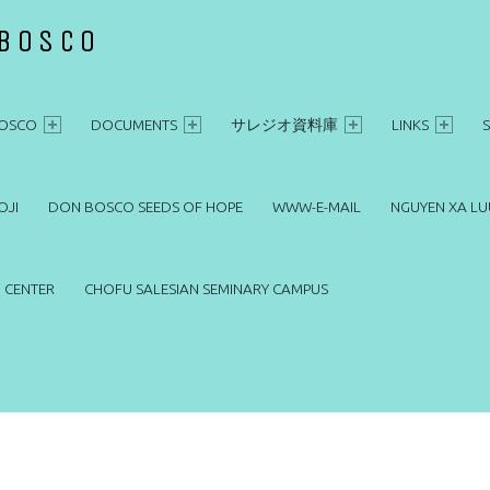
 BOSCO
OSCO
DOCUMENTS
サレジオ資料庫
LINKS
OJI
DON BOSCO SEEDS OF HOPE
WWW-E-MAIL
NGUYEN XA LU
 CENTER
CHOFU SALESIAN SEMINARY CAMPUS