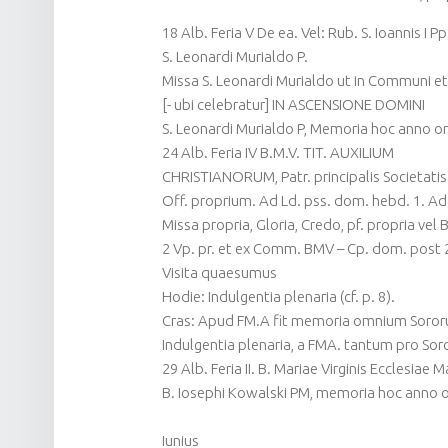
18 Alb. Feria V De ea. Vel: Rub. S. Ioannis I Pp
S. Leonardi Murialdo P.
Missa S. Leonardi Murialdo ut in Communi et
[- ubi celebratur] IN ASCENSIONE DOMINI
S. Leonardi Murialdo P, Memoria hoc anno om
24 Alb. Feria IV B.M.V. TIT. AUXILIUM
CHRISTIANORUM, Patr. principalis Societatis S.
Off. proprium. Ad Ld. pss. dom. hebd. 1.
Missa propria, Gloria, Credo, pf. propria vel 
2 Vp. pr. et ex Comm. BMV – Cp. dom. post 2
Visita quaesumus
Hodie: Indulgentia plenaria (cf. p. 8).
Cras: Apud FM.A fit memoria omnium Soro
Indulgentia plenaria, a FMA. tantum pro Sorori
29 Alb. Feria II. B. Mariae Virginis Ecclesiae 
B. Iosephi Kowalski PM, memoria hoc anno o
Iunius