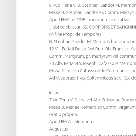
8 Rub. Feria V. B. Stephani Sandor M. memor
Missa B. Stephani Sandor ex Comm. Martyrum
Apud FMA. et VDB.: memoria facoltativa
[- ubi celebratur] SS. CORPORIS ET SANGUIN
(in fine Propii de Tempore)
B. Stephani Sandor M, Memoria hoc anno omi
12 Vir. Feria II De ea. Vel Rub. Bb. Francisci 
Comm. Martyrum, pf. martyrum vel communis
23 Alb. Feria VI S. Iosephi Cafasso P. Memori
Missa S. Ioseph Cafasso ut in Communi et pr
Ad Vesperas: 1 Vp. Sollemnitatis seq. Cp. d
Iulius
7 Vir. Feria VI De ea vel Alb. B. Mariae Romer
Missa B. Mariae Romero ex Comm. Virginum,
oratio propria.
Apud FM.A.: Memoria.
Augustus