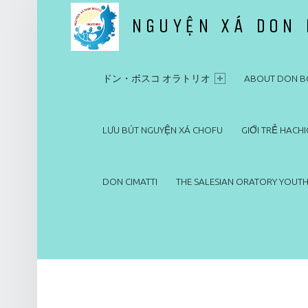
NGUYỆN XÁ DON
PRIMARY MENU
ドン・ボスコ オラトリオ
ドン・ボスコ オラトリオ
ABOUT DON B
LƯU BÚT NGUYỆN XÁ CHOFU
GIỚI TRẺ HACHI
DON CIMATTI
THE SALESIAN ORATORY YOUTH