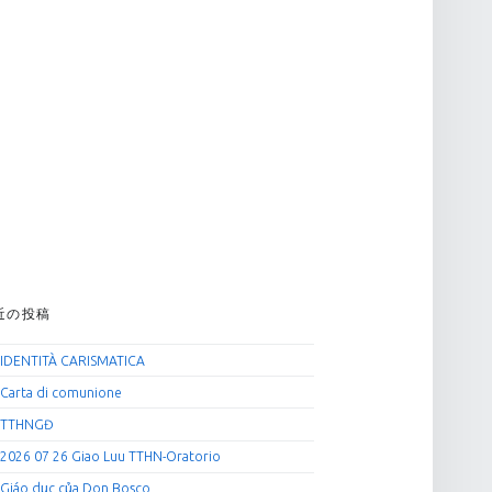
近の投稿
IDENTITÀ CARISMATICA
Carta di comunione
TTHNGĐ
2026 07 26 Giao Luu TTHN-Oratorio
Giáo dục của Don Bosco