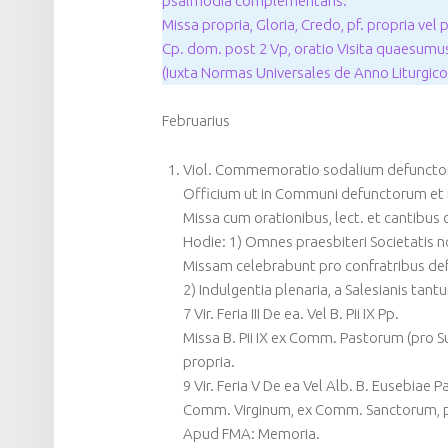
psalmodia complementaris.
Missa propria, Gloria, Credo, pf. propria ve
Cp. dom. post 2 Vp, oratio Visita quaesumu
(Iuxta Normas Universales de Anno Liturgico e
Februarius
Viol. Commemoratio sodalium defunctor
Officium ut in Communi defunctorum et i
Missa cum orationibus, lect. et cantibus c
Hodie: 1) Omnes praesbiteri Societatis n
Missam celebrabunt pro confratribus def
2) Indulgentia plenaria, a Salesianis tantum
7 Vir. Feria III De ea. Vel B. Pii IX Pp.
Missa B. Pii IX ex Comm. Pastorum (pro S
propria.
9 Vir. Feria V De ea Vel Alb. B. Eusebiae
Comm. Virginum, ex Comm. Sanctorum, pf.
Apud FMA: Memoria.