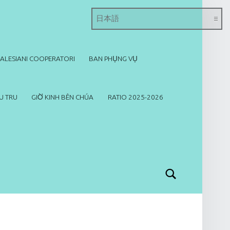
SALESIANI COOPERATORI
BAN PHỤNG VỤ
U TRU
GIỜ KINH BÊN CHÚA
RATIO 2025-2026
Search