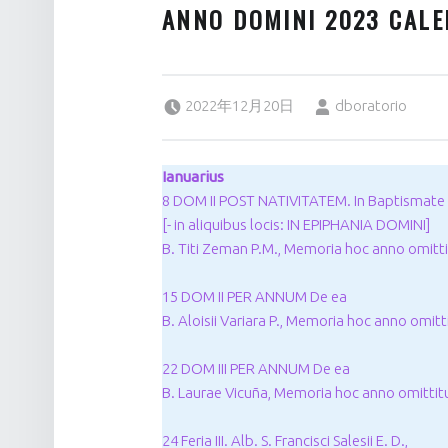
ANNO DOMINI 2023 CAL
Posted on:
Written by:
2022年12月20日
dboratorio
Ianuarius
8 DOM II POST NATIVITATEM. In Baptismate
[- in aliquibus locis: IN EPIPHANIA DOMINI]
B. Titi Zeman P.M., Memoria hoc anno omitti
15 DOM II PER ANNUM De ea
B. Aloisii Variara P., Memoria hoc anno omitt
22 DOM III PER ANNUM De ea
B. Laurae Vicuña, Memoria hoc anno omittit
24 Feria III. Alb. S. Francisci Salesii E. D.,