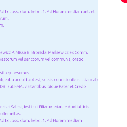
Ad Ld. pss. dom. hebd. 1. Ad Horam mediam ant. et
orum.
um.
arkiewicz P. Missa B. Bronislai Markiewicz ex Comm.
. pastorum vel sanctorum vel communis, oratio
Visita quaesumus
dulgentia acquiri potest, suetis condicionibus, etiam ab
DB. aut FMA. visitantibus ibique Pater et Credo
isci Salesii, Instituti Filiarum Mariae Auxiliatricis,
ollemnitas.
Ad Ld. pss. dom. hebd. 1. Ad Horam mediam