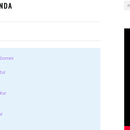
SI
検索:
ENDA
 Domini
tur
itur
ur