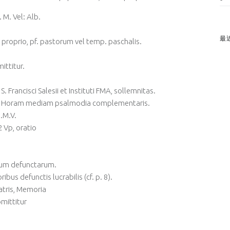
. M. Vel: Alb.
最
 proprio, pf. pastorum vel temp. paschalis.
ittitur.
 Francisci Salesii et Instituti FMA, sollemnitas.
 Ad Horam mediam psalmodia complementaris.
B.M.V.
 Vp, oratio
rum defunctarum.
bus defunctis lucrabilis (cf. p. 8).
Matris, Memoria
mittitur