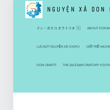
NGUYỆN XÁ DON
PRIMARY MENU
ドン・ボスコ オラトリオ
ドン・ボスコ オラトリオ
ABOUT DON B
LƯU BÚT NGUYỆN XÁ CHOFU
GIỚI TRẺ HACHI
DON CIMATTI
THE SALESIAN ORATORY YOUTH