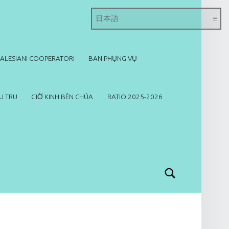
SALESIANI COOPERATORI
BAN PHỤNG VỤ
U TRU
GIỜ KINH BÊN CHÚA
RATIO 2025-2026
Search