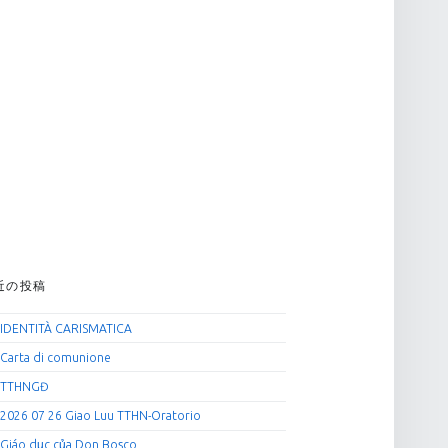
近の投稿
IDENTITÀ CARISMATICA
Carta di comunione
TTHNGĐ
2026 07 26 Giao Luu TTHN-Oratorio
Giáo dục của Don Bosco