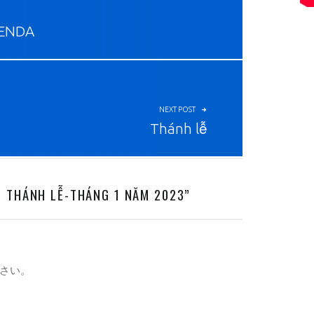
LENDA
NEXT POST
Thánh lễ
G THÁNH LỄ-THÁNG 1 NĂM 2023
”
さい。