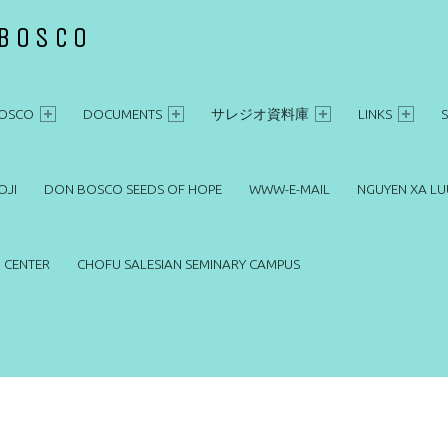
 BOSCO
OSCO
DOCUMENTS
サレジオ資料庫
LINKS
OJI
DON BOSCO SEEDS OF HOPE
WWW-E-MAIL
NGUYEN XA LU
 CENTER
CHOFU SALESIAN SEMINARY CAMPUS