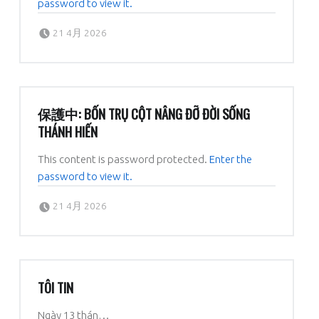
password to view it.
Posted on:
Written by:
dboratorio
21 4月 2026
保護中: BỐN TRỤ CỘT NÂNG ĐỠ ĐỜI SỐNG
THÁNH HIẾN
This content is password protected.
Enter the
password to view it.
Posted on:
Written by:
dboratorio
21 4月 2026
TÔI TIN
Ngày 13 thán…