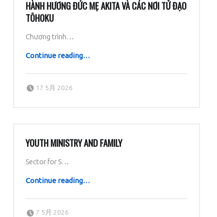
HÀNH HƯƠNG ĐỨC MẸ AKITA VÀ CÁC NƠI TỬ ĐẠO
TŌHOKU
Chương trình…
“Hành hương Đức Mẹ Akita và các nơi tử đạo Tōhoku”
Continue reading
…
Posted on:
Written by:
dboratorio
17 5月 2026
YOUTH MINISTRY AND FAMILY
Sector for S…
“Youth Ministry and Family”
Continue reading
…
Posted on:
Written by:
dboratorio
7 5月 2026