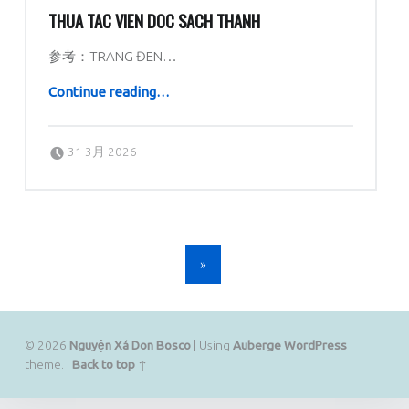
THUA TAC VIEN DOC SACH THANH
参考：TRANG ĐEN…
“Thua tac vien doc sach thanh”
Continue reading
…
Posted on:
Written by:
dboratorio
31 3月 2026
POSTS NAVIGATION
»
© 2026
Nguyện Xá Don Bosco
|
Using
Auberge
WordPress
theme.
|
Back to top ↑