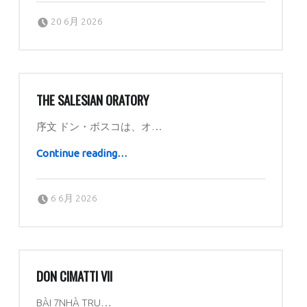
Posted on:
Written by:
dboratorio
20 6月 2026
THE SALESIAN ORATORY
序文 ドン・ボスコは、オ…
“The Salesian Oratory”
Continue reading
…
Posted on:
Written by:
dboratorio
6 6月 2026
DON CIMATTI VII
BÀI 7NHÀ TRU…