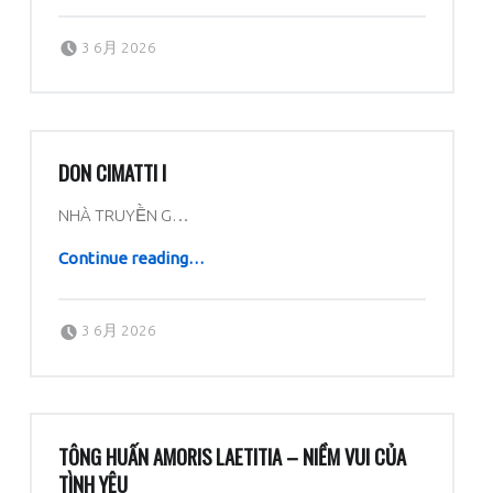
Posted on:
Written by:
dboratorio
3 6月 2026
DON CIMATTI I
NHÀ TRUYỀN G…
“Don Cimatti I”
Continue reading
…
Posted on:
Written by:
dboratorio
3 6月 2026
TÔNG HUẤN AMORIS LAETITIA – NIỀM VUI CỦA
TÌNH YÊU