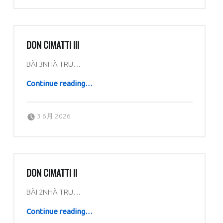
DON CIMATTI III
BÀI 3NHÀ TRU…
“Don Cimatti III”
Continue reading
…
Posted on:
Written by:
dboratorio
3 6月 2026
DON CIMATTI II
BÀI 2NHÀ TRU…
“Don Cimatti II”
Continue reading
…