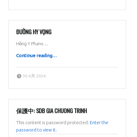
ĐƯỜNG HY VỌNG
Hồng Y Phanx…
“Đường Hy Vọng”
Continue reading
…
Posted on:
Written by:
dboratorio
30 4月 2026
保護中: SDB GIA CHUONG TRINH
This content is password protected.
Enter the
password to view it.