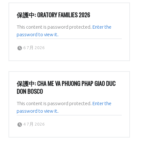
保護中: ORATORY FAMILIES 2026
This content is password protected.
Enter the
password to view it.
Posted on:
Written by:
dboratorio
6 7月 2026
保護中: CHA ME VA PHUONG PHAP GIAO DUC
DON BOSCO
This content is password protected.
Enter the
password to view it.
Posted on:
Written by:
dboratorio
4 7月 2026