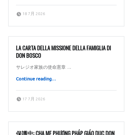
Posted on:
Written by:
dboratorio
18 7月 2026
LA CARTA DELLA MISSIONE DELLA FAMIGLIA DI
DON BOSCO
サレジオ家族の使命憲章 …
“LA CARTA DELLA MISSIONE DELLA FAMIGLIA DI DON BOSCO”
Continue reading
…
Posted on:
Written by:
dboratorio
17 7月 2026
保護中: CHA MẸ PHƯƠNG PHÁP GIÁO DỤC DON