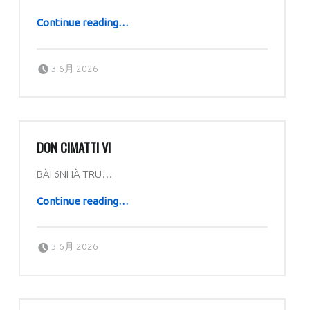
“Don Cimatti VII”
Continue reading
…
Posted on:
Written by:
dboratorio
3 6月 2026
DON CIMATTI VI
BÀI 6NHÀ TRU…
“Don Cimatti VI”
Continue reading
…
Posted on:
Written by:
dboratorio
3 6月 2026