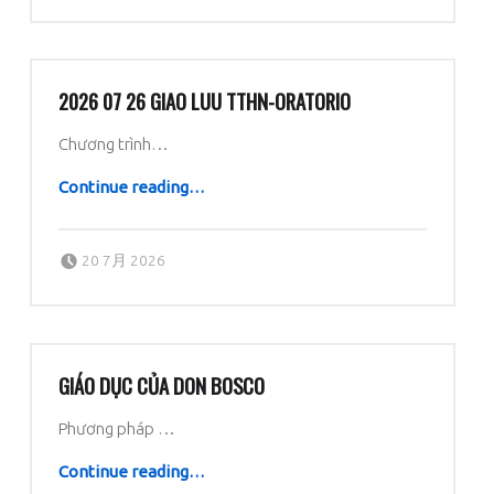
2026 07 26 GIAO LUU TTHN-ORATORIO
Chương trình…
“2026 07 26 Giao Luu TTHN-Oratorio”
Continue reading
…
Posted on:
Written by:
dboratorio
20 7月 2026
GIÁO DỤC CỦA DON BOSCO
Phương pháp …
“Giáo dục của Don Bosco”
Continue reading
…