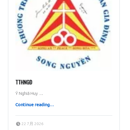
TTHNGĐ
Ý Nghiã Huy …
“TTHNGĐ”
Continue reading
…
Posted on:
Written by:
dboratorio
22 7月 2026