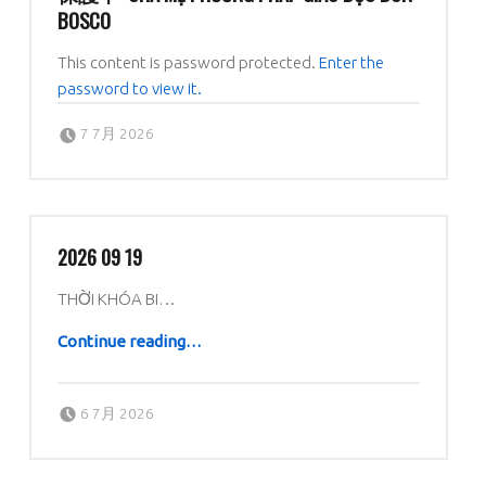
BOSCO
This content is password protected.
Enter the
password to view it.
Posted on:
Written by:
dboratorio
7 7月 2026
2026 09 19
THỜI KHÓA BI…
“2026 09 19”
Continue reading
…
Posted on:
Written by:
dboratorio
6 7月 2026