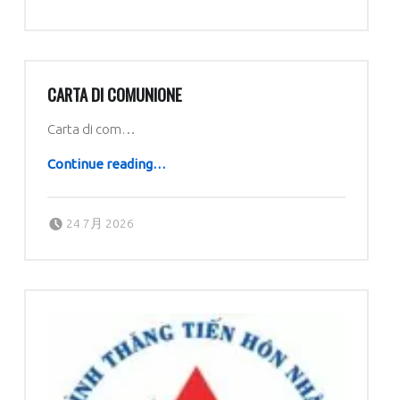
CARTA DI COMUNIONE
Carta di com…
“Carta di comunione”
Continue reading
…
Posted on:
Written by:
dboratorio
24 7月 2026