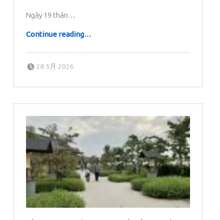
Ngày 19 thán…
“TÔNG HUẤN AMORIS LAETITIA – NIỀM VUI CỦA TÌNH YÊU”
Continue reading
…
Posted on:
Written by:
dboratorio
28 5月 2026