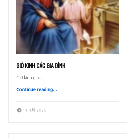
GIỜ KINH CÁC GIA ĐÌNH
Giờ kinh gia…
“GIỜ KINH CÁC GIA ĐÌNH”
Continue reading
…
Posted on:
Written by:
dboratorio
11 4月 2026