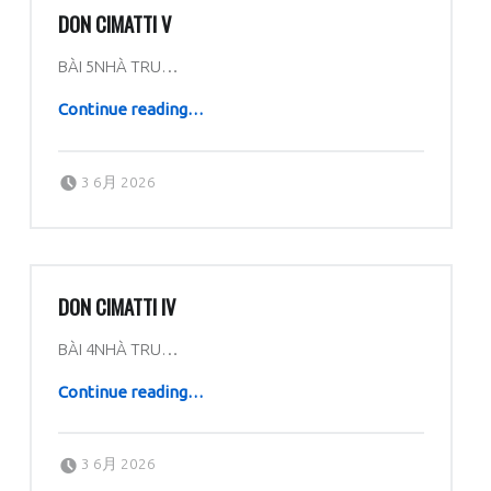
DON CIMATTI V
BÀI 5NHÀ TRU…
“Don Cimatti V”
Continue reading
…
Posted on:
Written by:
dboratorio
3 6月 2026
DON CIMATTI IV
BÀI 4NHÀ TRU…
“Don Cimatti IV”
Continue reading
…
Posted on:
Written by:
dboratorio
3 6月 2026