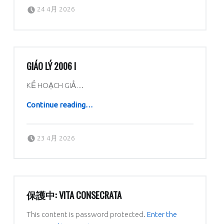
Posted on:
Written by:
dboratorio
24 4月 2026
GIÁO LÝ 2006 I
KẾ HOẠCH GIẢ…
“Giáo lý 2006 I”
Continue reading
…
Posted on:
Written by:
dboratorio
23 4月 2026
保護中: VITA CONSECRATA
This content is password protected.
Enter the