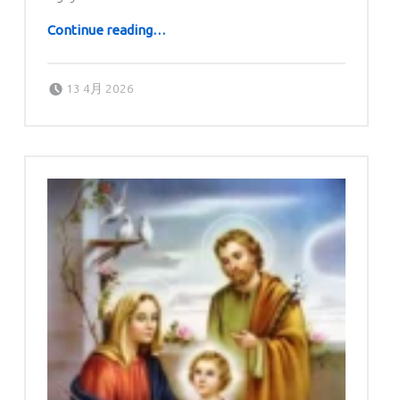
“Tôi Tin”
Continue reading
…
Posted on:
Written by:
dboratorio
13 4月 2026